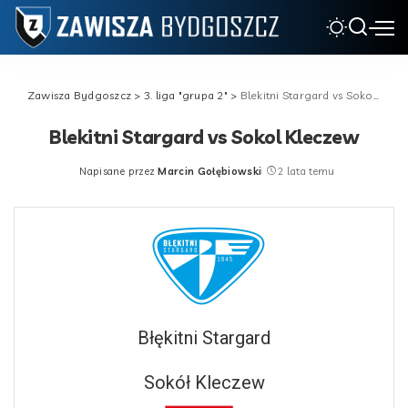
Zawisza Bydgoszcz
>
3. liga "grupa 2"
>
Blekitni Stargard vs Sokol Kleczew
Blekitni Stargard vs Sokol Kleczew
Napisane przez
Marcin Gołębiowski
2 lata temu
Posted
by
Błękitni Stargard
Sokół Kleczew