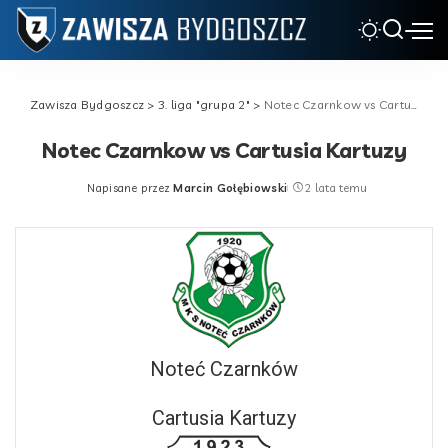
Zawisza Bydgoszcz
>
3. liga "grupa 2"
>
Notec Czarnkow vs Cartusia Kartuzy
Notec Czarnkow vs Cartusia Kartuzy
Napisane przez
Marcin Gołębiowski
2 lata temu
Posted
by
Noteć Czarnków
Cartusia Kartuzy