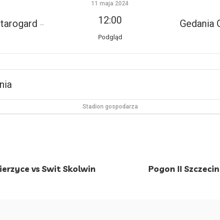
11 maja 2024
12:00
rogard Gdański
Gedania 
Podgląd
nia
Stadion gospodarza
erzyce vs Swit Skolwin
Pogon II Szczeci