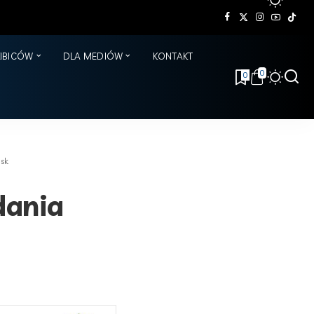
KIBICÓW
DLA MEDIÓW
KONTAKT
0
0
sk
dania