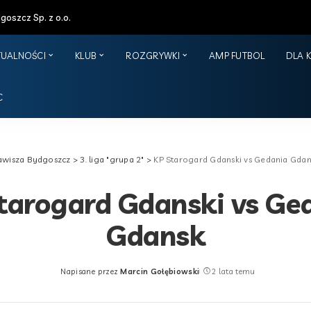
oszcz Sp. z o.o.
TUALNOŚCI
KLUB
ROZGRYWKI
AMP FUTBOL
DLA 
C
awisza Bydgoszcz
>
3. liga "grupa 2"
>
KP Starogard Gdanski vs Gedania Gdan
tarogard Gdanski vs Ge
Gdansk
Napisane przez
Marcin Gołębiowski
2 lata temu
Posted
by