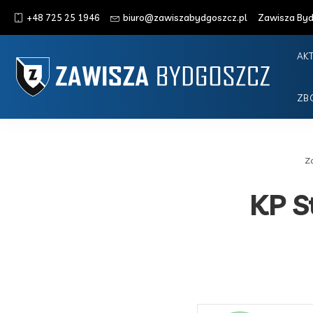
+48 725 25 1946
biuro@zawiszabydgoszcz.pl
Zawisza Bydg
AK
ZB
Z
KP S