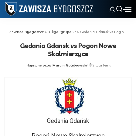
Zawisza Bydgoszcz
>
3. liga "grupa 2"
>
Gedania Gdansk vs Pogon Nowe Skalmierzyce
Gedania Gdansk vs Pogon Nowe
Skalmierzyce
Napisane przez
Marcin Gołębiowski
2 lata temu
Posted
by
Gedania Gdańsk
Pogoń Nowe Skalmierzyce