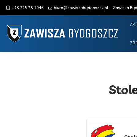
+48 725 25 1946
biuro@zawiszabydgoszcz.pl
Zawisza Bydg
AK
ZB
Stol