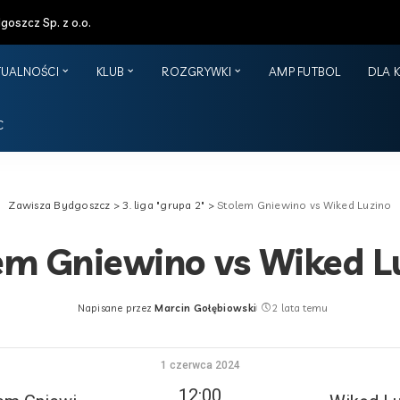
oszcz Sp. z o.o.
TUALNOŚCI
KLUB
ROZGRYWKI
AMP FUTBOL
DLA 
C
Zawisza Bydgoszcz
>
3. liga "grupa 2"
>
Stolem Gniewino vs Wiked Luzino
em Gniewino vs Wiked L
Napisane przez
Marcin Gołębiowski
2 lata temu
Posted
by
1 czerwca 2024
12:00