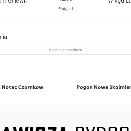
em Gniewino
Wikęd L
Podgląd
nia
Stadion gospodarza
vs Notec Czarnkow
Pogon Nowe Skalmierz