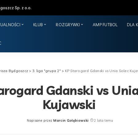
oszcz Sp. z o.o.
TUALNOŚCI
KLUB
ROZGRYWKI
AMP FUTBOL
DLA 
C
isza Bydgoszcz
>
3. liga "grupa 2"
>
KP Starogard Gdanski vs Unia Solec Kuja
arogard Gdanski vs Unia
Kujawski
Napisane przez
Marcin Gołębiowski
2 lata temu
Posted
by