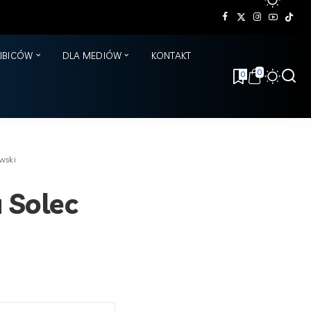
KIBICÓW
DLA MEDIÓW
KONTAKT
0
0
wski
 Solec