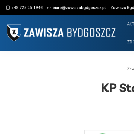
+48 725 25 1946
biuro@zawiszabydgoszcz.pl
Zawisza Bydg
AK
ZB
Zaw
KP St