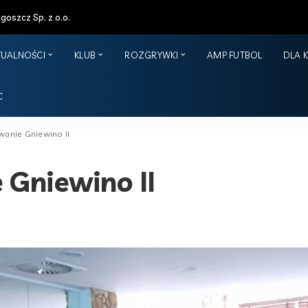
oszcz Sp. z o.o.
TUALNOŚCI
KLUB
ROZGRYWKI
AMP FUTBOL
DLA 
C
nie Gniewino II
Gniewino II