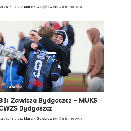
Napisane przez
Marcin Gołębiowski
0 min. na tekst
Posted
by
Foto MIZ
B1: Zawisza Bydgoszcz – MUKS
CWZS Bydgoszcz
Napisane przez
Marcin Gołębiowski
0 min. na tekst
Posted
by