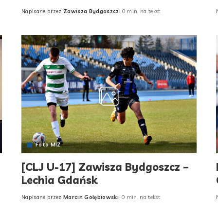
Napisane przez
Zawisza Bydgoszcz
0 min. na tekst
Posted
by
Foto MIZ
[CLJ U-17] Zawisza Bydgoszcz –
Lechia Gdańsk
Napisane przez
Marcin Gołębiowski
0 min. na tekst
Posted
by