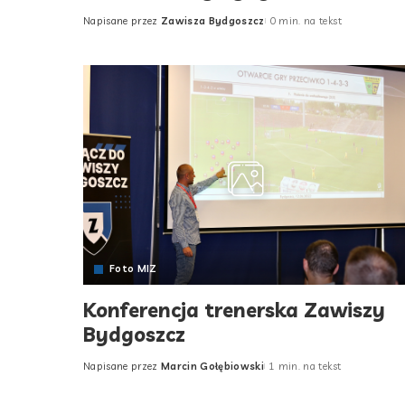
Napisane przez
Zawisza Bydgoszcz
0 min. na tekst
Posted
by
Foto MIZ
Konferencja trenerska Zawiszy
Bydgoszcz
Napisane przez
Marcin Gołębiowski
1 min. na tekst
Posted
by