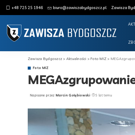
+48 725 25 1946
biuro@zawiszabydgoszcz.pl
Zawisza Bydg
AK
ZB
Zawisza Bydgoszcz
>
Aktualności
>
Foto MIZ
>
MEGAzgrupowa
Foto MIZ
MEGAzgrupowanie 
Napisane przez
Marcin Gołębiowski
5 lat temu
Posted
by