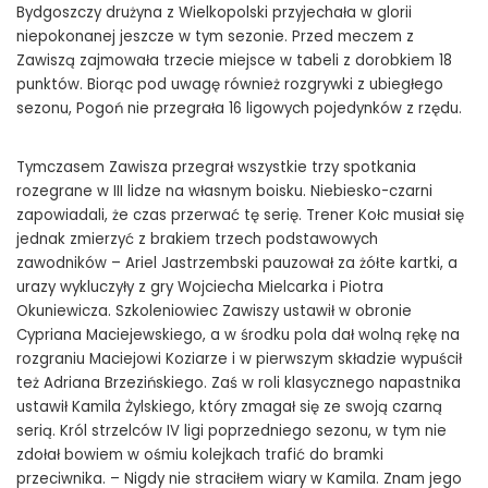
Bydgoszczy drużyna z Wielkopolski przyjechała w glorii
niepokonanej jeszcze w tym sezonie. Przed meczem z
Zawiszą zajmowała trzecie miejsce w tabeli z dorobkiem 18
punktów. Biorąc pod uwagę również rozgrywki z ubiegłego
sezonu, Pogoń nie przegrała 16 ligowych pojedynków z rzędu.
Tymczasem Zawisza przegrał wszystkie trzy spotkania
rozegrane w III lidze na własnym boisku. Niebiesko-czarni
zapowiadali, że czas przerwać tę serię. Trener Kołc musiał się
jednak zmierzyć z brakiem trzech podstawowych
zawodników – Ariel Jastrzembski pauzował za żółte kartki, a
urazy wykluczyły z gry Wojciecha Mielcarka i Piotra
Okuniewicza. Szkoleniowiec Zawiszy ustawił w obronie
Cypriana Maciejewskiego, a w środku pola dał wolną rękę na
rozgraniu Maciejowi Koziarze i w pierwszym składzie wypuścił
też Adriana Brzezińskiego. Zaś w roli klasycznego napastnika
ustawił Kamila Żylskiego, który zmagał się ze swoją czarną
serią. Król strzelców IV ligi poprzedniego sezonu, w tym nie
zdołał bowiem w ośmiu kolejkach trafić do bramki
przeciwnika. – Nigdy nie straciłem wiary w Kamila. Znam jego