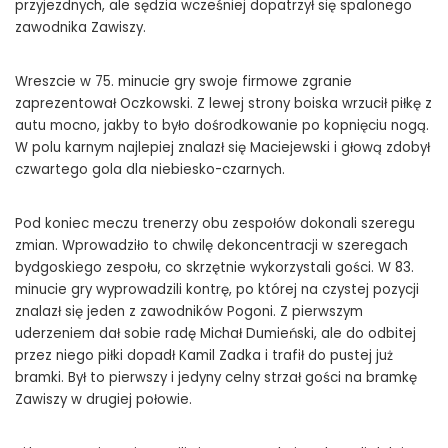
przyjezdnych, ale sędzia wcześniej dopatrzył się spalonego
zawodnika Zawiszy.
Wreszcie w 75. minucie gry swoje firmowe zgranie
zaprezentował Oczkowski. Z lewej strony boiska wrzucił piłkę z
autu mocno, jakby to było dośrodkowanie po kopnięciu nogą.
W polu karnym najlepiej znalazł się Maciejewski i głową zdobył
czwartego gola dla niebiesko-czarnych.
Pod koniec meczu trenerzy obu zespołów dokonali szeregu
zmian. Wprowadziło to chwilę dekoncentracji w szeregach
bydgoskiego zespołu, co skrzętnie wykorzystali gości. W 83.
minucie gry wyprowadzili kontrę, po której na czystej pozycji
znalazł się jeden z zawodników Pogoni. Z pierwszym
uderzeniem dał sobie radę Michał Dumieński, ale do odbitej
przez niego piłki dopadł Kamil Zadka i trafił do pustej już
bramki. Był to pierwszy i jedyny celny strzał gości na bramkę
Zawiszy w drugiej połowie.