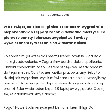
fot. Łukasz Gełda
W dziewiątej kolejce III ligi niebiesko-czarni wygrali 4:1 z
niepokonaną do tej pory Pogonią Nowe Skalmierzyce. To
pierwsze punkty i pierwsze zwycięstwo Zawiszy
wywalczone w tym sezonie na własnym boisku.
Po sobotnim (18 września) meczu trener Zawiszy, Piotr Kołc
nie krył zadowolenia: – Zagraliśmy bardzo dobre spotkanie.
Chwała chłopakom za to. Jestem szczęśliwy, że tak podeszli
do tego meczu. Cały tydzień ciężko pracowaliśmy, żeby to
dzisiaj tak wyglądało. Wynik mówi sam za siebie. Stworzyliśmy
bardzo dużo sytuacji. Nie dopuściliśmy dziś rywala do naszej
bramki. Zdarzył się jeden błąd. 4:0 lepiej by wyglądało. Cieszę
się, że odblokowaliśmy Gdańską.
Pogoń Nowe Skalmierzyce jest beniaminkiem III ligi. Do