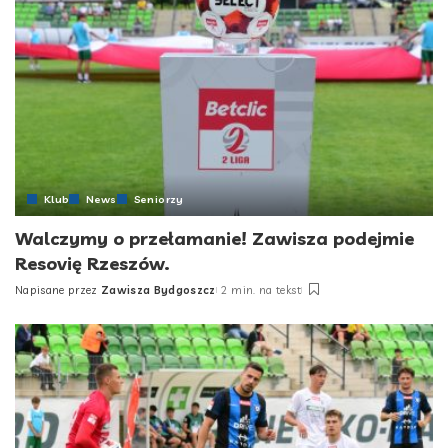
Klub
News
Seniorzy
Walczymy o przełamanie! Zawisza podejmie
Resovię Rzeszów.
Napisane przez
Zawisza Bydgoszcz
2 min. na tekst
Posted
by