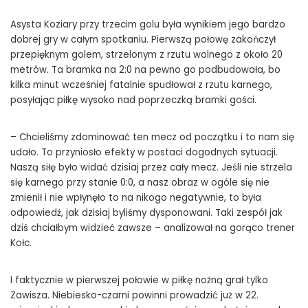
Asysta Koziary przy trzecim golu była wynikiem jego bardzo
dobrej gry w całym spotkaniu. Pierwszą połowę zakończył
przepięknym golem, strzelonym z rzutu wolnego z około 20
metrów. Ta bramka na 2:0 na pewno go podbudowała, bo
kilka minut wcześniej fatalnie spudłował z rzutu karnego,
posyłając piłkę wysoko nad poprzeczką bramki gości.
– Chcieliśmy zdominować ten mecz od początku i to nam się
udało. To przyniosło efekty w postaci dogodnych sytuacji.
Naszą siłę było widać dzisiaj przez cały mecz. Jeśli nie strzela
się karnego przy stanie 0:0, a nasz obraz w ogóle się nie
zmienił i nie wpłynęło to na nikogo negatywnie, to była
odpowiedź, jak dzisiaj byliśmy dysponowani. Taki zespół jak
dziś chciałbym widzieć zawsze – analizował na gorąco trener
Kołc.
I faktycznie w pierwszej połowie w piłkę nożną grał tylko
Zawisza. Niebiesko-czarni powinni prowadzić już w 22.