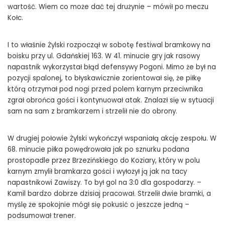
wartość. Wiem co może dać tej drużynie – mówił po meczu
Kołc.
I to właśnie Żylski rozpoczął w sobotę festiwal bramkowy na
boisku przy ul. Gdańskiej 163. W 41. minucie gry jak rasowy
napastnik wykorzystał błąd defensywy Pogoni. Mimo że był na
pozycji spalonej, to błyskawicznie zorientował się, że piłkę
którą otrzymał pod nogi przed polem karnym przeciwnika
zgrał obrońca gości i kontynuował atak. Znalazł się w sytuacji
sam na sam z bramkarzem i strzelił nie do obrony.
W drugiej połowie Żylski wykończył wspaniałą akcję zespołu. W
68. minucie piłka powędrowała jak po sznurku podana
prostopadle przez Brzezińskiego do Koziary, który w polu
karnym zmylił bramkarza gości i wyłożył ją jak na tacy
napastnikowi Zawiszy. To był gol na 3:0 dla gospodarzy. –
Kamil bardzo dobrze dzisiaj pracował. Strzelił dwie bramki, a
myślę że spokojnie mógł się pokusić o jeszcze jedną –
podsumował trener.