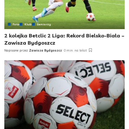
Foto
Klub
Seniorzy
2 kolejka Betclic 2 Liga: Rekord Bielsko-Biała –
Zawisza Bydgoszcz
Napisane przez
Zawisza Bydgoszcz
0 min. na tekst
Posted
by