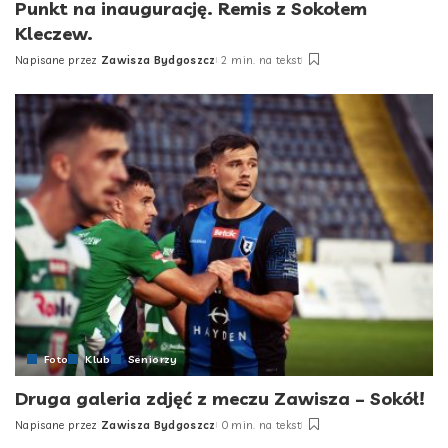
Punkt na inaugurację. Remis z Sokołem
Kleczew.
Napisane przez
Zawisza Bydgoszcz
2 min. na tekst
Posted
by
Foto
Klub
Seniorzy
Druga galeria zdjęć z meczu Zawisza – Sokół!
Napisane przez
Zawisza Bydgoszcz
0 min. na tekst
Posted