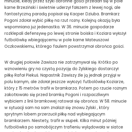
minucie, kiedy przez szyki obronne gości przedarł się w pole
karne Brzeziński i świetnie uderzył fałszem z lewej nogi, ale
fantastyczną paradą popisał się Kacper Dziuba. Bramkarz
Pogoni zdołał wybić piłkę na rzut rożny. Kolejną okazją była
wspomniana już jedenastka. W 36. minucie gospodarze
rozklepali defensywę po lewej stronie boiska i Koziara wyłożył
futbolówkę wbiegającemu w pole karne Mateuszowi
Oczkowskiemu, którego faulem powstrzymał obrońca gości.
W drugiej połowie Zawisza nie zatrzymywał się. Krótko po
wznowieniu gry na czystą pozycję do Żylskiego dostarczył
piłkę Rafał Piekuś. Napastnik Zawiszy źle ją jednak przyjął w
polu karnym, ale zdołał jeszcze wyłożyć futbolówkę Koziarze,
który z 15 metrów trafił w bramkarza. Potem po rzucie rożnym
zakotłowało się przed bramką Pogoni i rozpaczliwym
wybiciem z linii bramkowej ratował się obrońca. W 58. minucie
w sytuacji sam na sam znalazł się znowu Żylski , który
sprytnym lobem przerzucił piłkę nad wybiegającym
bramkarzem. Niestety, trafił w słupek. Kilka minut później
futbolówka po samobójczym trafieniu wylądowała w siatce