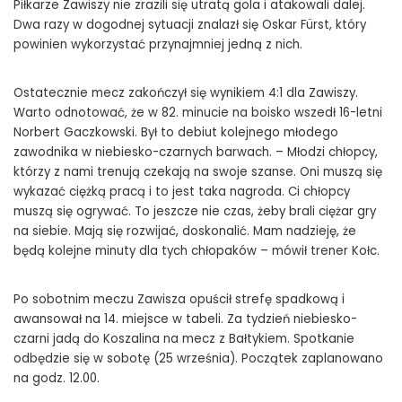
Piłkarze Zawiszy nie zrazili się utratą gola i atakowali dalej.
Dwa razy w dogodnej sytuacji znalazł się Oskar Fürst, który
powinien wykorzystać przynajmniej jedną z nich.
Ostatecznie mecz zakończył się wynikiem 4:1 dla Zawiszy.
Warto odnotować, że w 82. minucie na boisko wszedł 16-letni
Norbert Gaczkowski. Był to debiut kolejnego młodego
zawodnika w niebiesko-czarnych barwach. – Młodzi chłopcy,
którzy z nami trenują czekają na swoje szanse. Oni muszą się
wykazać ciężką pracą i to jest taka nagroda. Ci chłopcy
muszą się ogrywać. To jeszcze nie czas, żeby brali ciężar gry
na siebie. Mają się rozwijać, doskonalić. Mam nadzieję, że
będą kolejne minuty dla tych chłopaków – mówił trener Kołc.
Po sobotnim meczu Zawisza opuścił strefę spadkową i
awansował na 14. miejsce w tabeli. Za tydzień niebiesko-
czarni jadą do Koszalina na mecz z Bałtykiem. Spotkanie
odbędzie się w sobotę (25 września). Początek zaplanowano
na godz. 12.00.