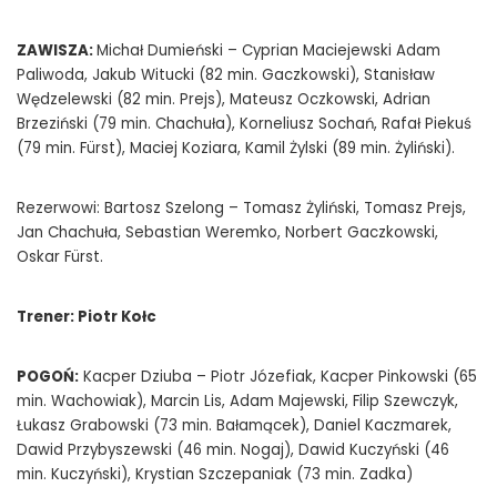
ZAWISZA:
Michał Dumieński – Cyprian Maciejewski Adam
Paliwoda, Jakub Witucki (82 min. Gaczkowski), Stanisław
Wędzelewski (82 min. Prejs), Mateusz Oczkowski, Adrian
Brzeziński (79 min. Chachuła), Korneliusz Sochań, Rafał Piekuś
(79 min. Fürst), Maciej Koziara, Kamil Żylski (89 min. Żyliński).
Rezerwowi: Bartosz Szelong – Tomasz Żyliński, Tomasz Prejs,
Jan Chachuła, Sebastian Weremko, Norbert Gaczkowski,
Oskar Fürst.
Trener: Piotr Kołc
POGOŃ:
Kacper Dziuba – Piotr Józefiak, Kacper Pinkowski (65
min. Wachowiak), Marcin Lis, Adam Majewski, Filip Szewczyk,
Łukasz Grabowski (73 min. Bałamącek), Daniel Kaczmarek,
Dawid Przybyszewski (46 min. Nogaj), Dawid Kuczyński (46
min. Kuczyński), Krystian Szczepaniak (73 min. Zadka)