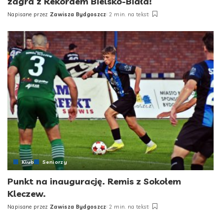
zagra z Rekordem Bielsko-Biała!
Napisane przez
Zawisza Bydgoszcz
2 min. na tekst
Posted
by
Klub
Seniorzy
Punkt na inaugurację. Remis z Sokołem
Kleczew.
Napisane przez
Zawisza Bydgoszcz
2 min. na tekst
Posted
by