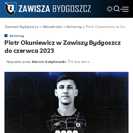
Zawisza Bydgoszcz
>
Aktualności
>
Seniorzy
>
Piotr Okuniewicz w Zawiszy Bydgoszcz do czerwca 2023
Seniorzy
Piotr Okuniewicz w Zawiszy Bydgoszcz
do czerwca 2023
Napisane przez
Marcin Gołębiowski
4 lata temu
Posted
by