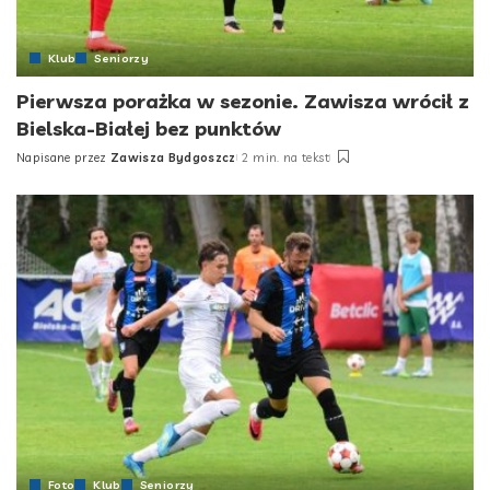
Klub
Seniorzy
Pierwsza porażka w sezonie. Zawisza wrócił z
Bielska-Białej bez punktów
Napisane przez
Zawisza Bydgoszcz
2 min. na tekst
Posted
by
Foto
Klub
Seniorzy