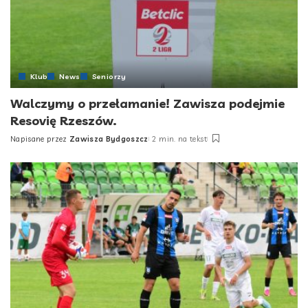
Klub
News
Seniorzy
Walczymy o przełamanie! Zawisza podejmie
Resovię Rzeszów.
Napisane przez
Zawisza Bydgoszcz
2 min. na tekst
Posted
by