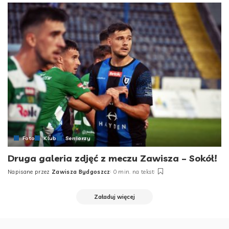
Foto
Klub
Seniorzy
Druga galeria zdjęć z meczu Zawisza – Sokół!
Napisane przez
Zawisza Bydgoszcz
0 min. na tekst
Posted
by
Załaduj więcej