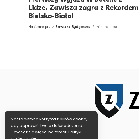
Lidze. Zawisza zagra z Rekordem
Bielsko-Biała!
Napisane przez
Zawisza Bydgoszcz
2 min. na tekst
Posted
by
Nasza witryna korzysta z plików cookie,
aby poprawić Twoje doświadczenia.
Dowiedz się więcej na temat:
Polityki
plików cookie