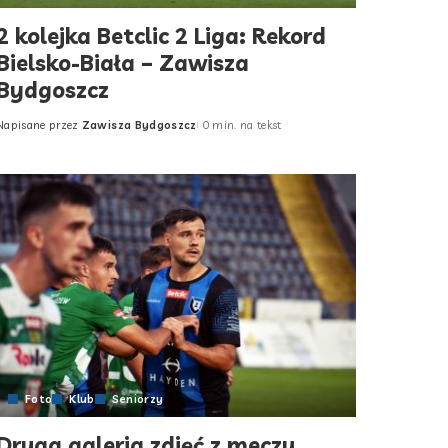
2 kolejka Betclic 2 Liga: Rekord
Bielsko-Biała – Zawisza
Bydgoszcz
Napisane przez
Zawisza Bydgoszcz
0 min. na tekst
Posted
by
Foto
Klub
Seniorzy
Druga galeria zdjęć z meczu