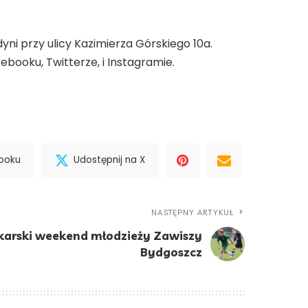
dyni przy ulicy Kazimierza Górskiego 10a.
booku, Twitterze, i Instagramie.
booku
Udostępnij na X
NASTĘPNY ARTYKUŁ
łkarski weekend młodzieży Zawiszy
Bydgoszcz