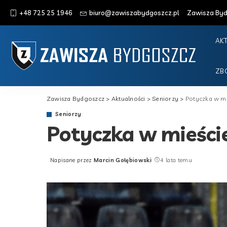
+48 725 25 1946
biuro@zawiszabydgoszcz.pl
Zawisza Bydg
AK
ZB
Zawisza Bydgoszcz
>
Aktualności
>
Seniorzy
>
Potyczka w mi
Seniorzy
Potyczka w mieści
Napisane przez
Marcin Gołębiowski
4 lata temu
Posted
by