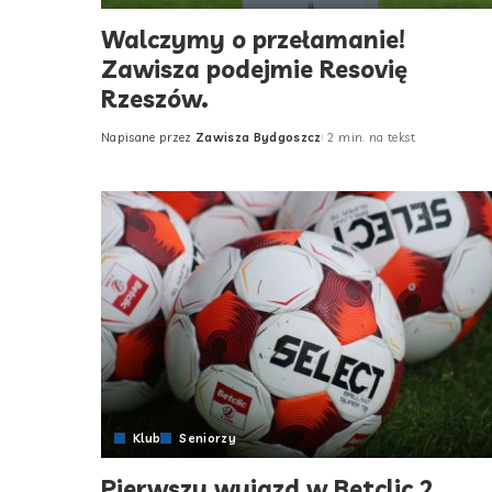
Walczymy o przełamanie!
Zawisza podejmie Resovię
Rzeszów.
Napisane przez
Zawisza Bydgoszcz
2 min. na tekst
Posted
by
Klub
Seniorzy
Pierwszy wyjazd w Betclic 2