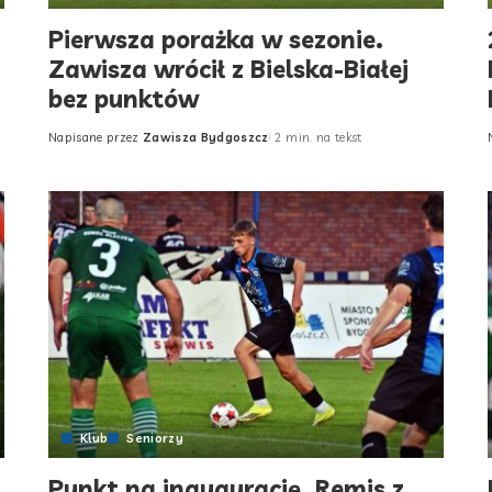
Pierwsza porażka w sezonie.
Zawisza wrócił z Bielska-Białej
bez punktów
Napisane przez
Zawisza Bydgoszcz
2 min. na tekst
Posted
by
Klub
Seniorzy
Punkt na inaugurację. Remis z