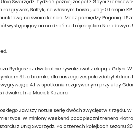
nią Swarzędz. Tydzień później zespół z Gdyni zremisował 1
ch rozgrywek, Bałtyk, na własnym boisku, uległ 0:1 ekipie
 punktową na swoim koncie. Mecz pomiędzy Pogonią II Szc
pół występujący na co dzień na trójmiejskim Narodowym St
ed.
sza Bydgoszcz dwukrotnie rywalizował z ekipą z Gdyni. W
wynikiem 3:1, a bramkę dla naszego zespołu zdobył Adrian 
ę, wygrywając 4:1 w spotkaniu rozgrywanym przy ulicy Gdańsk
i dwukrotnie Maciek Koziara.
kiego Zawiszy notuje serię dwóch zwycięstw z rzędu. W 
mierzyce. W miniony weekend podopieczni trenera Piot
arciu z Unią Swarzędz. Po czterech kolejkach sezonu 202