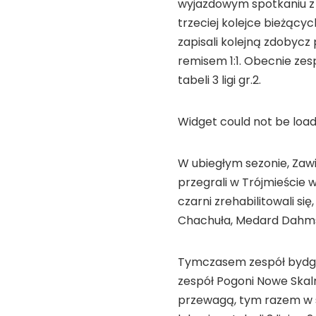
wyjazdowym spotkaniu z U
trzeciej kolejce bieżący
zapisali kolejną zdobycz
remisem 1:1. Obecnie zes
tabeli 3 ligi gr.2.
Widget could not be load
W ubiegłym sezonie, Zawi
przegrali w Trójmieście 
czarni zrehabilitowali si
Chachuła, Medard Dahms 
Tymczasem zespół bydgos
zespół Pogoni Nowe Skal
przewagą, tym razem w st