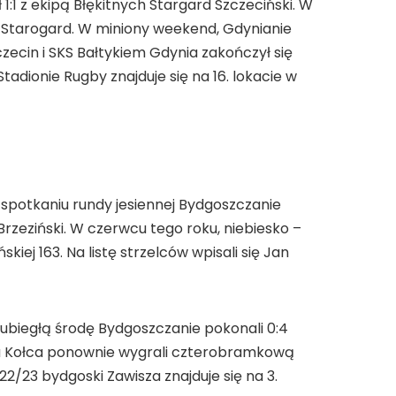
:1 z ekipą Błękitnych Stargard Szczeciński. W
 KP Starogard. W miniony weekend, Gdynianie
zecin i SKS Bałtykiem Gdynia zakończył się
adionie Rugby znajduje się na 16. lokacie w
 spotkaniu rundy jesiennej Bydgoszczanie
Brzeziński. W czerwcu tego roku, niebiesko –
iej 163. Na listę strzelców wpisali się Jan
ubiegłą środę Bydgoszczanie pokonali 0:4
ra Kołca ponownie wygrali czterobramkową
2/23 bydgoski Zawisza znajduje się na 3.