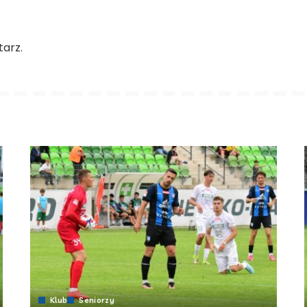
arz.
Klub
Seniorzy