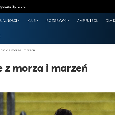
oszcz Sp. z o.o.
TUALNOŚCI
KLUB
ROZGRYWKI
AMP FUTBOL
DLA 
C
eście z morza i marzeń
e z morza i marzeń