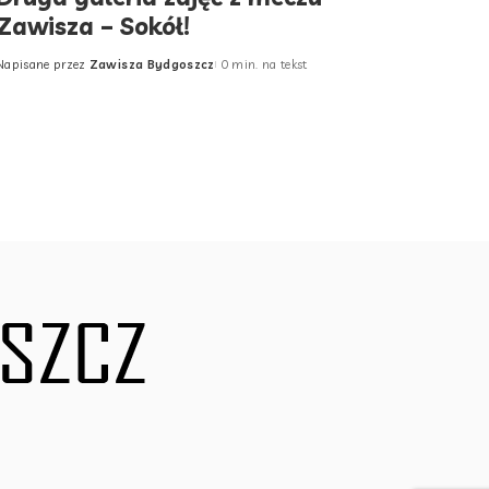
Zawisza – Sokół!
Napisane przez
Zawisza Bydgoszcz
0 min. na tekst
Posted
by