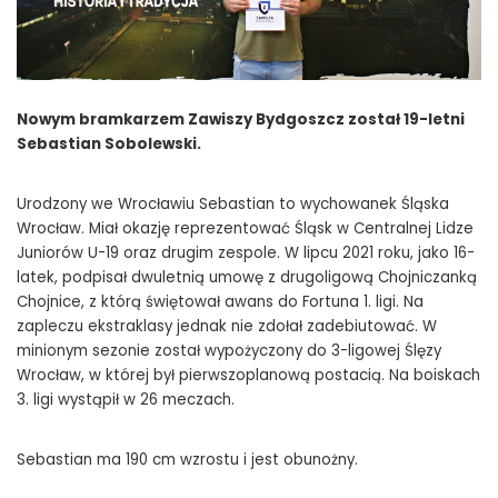
Nowym bramkarzem Zawiszy Bydgoszcz został 19-letni
Sebastian Sobolewski.
Urodzony we Wrocławiu Sebastian to wychowanek Śląska
Wrocław. Miał okazję reprezentować Śląsk w Centralnej Lidze
Juniorów U-19 oraz drugim zespole. W lipcu 2021 roku, jako 16-
latek, podpisał dwuletnią umowę z drugoligową Chojniczanką
Chojnice, z którą świętował awans do Fortuna 1. ligi. Na
zapleczu ekstraklasy jednak nie zdołał zadebiutować. W
minionym sezonie został wypożyczony do 3-ligowej Ślęzy
Wrocław, w której był pierwszoplanową postacią. Na boiskach
3. ligi wystąpił w 26 meczach.
Sebastian ma 190 cm wzrostu i jest obunożny.