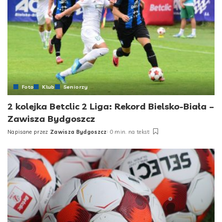
Foto
Klub
Seniorzy
2 kolejka Betclic 2 Liga: Rekord Bielsko-Biała –
Zawisza Bydgoszcz
Napisane przez
Zawisza Bydgoszcz
0 min. na tekst
Posted
by