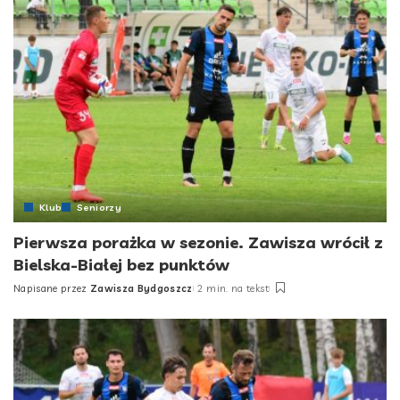
Klub
Seniorzy
Pierwsza porażka w sezonie. Zawisza wrócił z
Bielska-Białej bez punktów
Napisane przez
Zawisza Bydgoszcz
2 min. na tekst
Posted
by