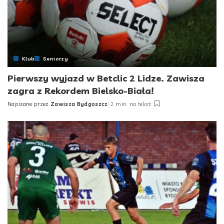
Klub
Seniorzy
Pierwszy wyjazd w Betclic 2 Lidze. Zawisza
zagra z Rekordem Bielsko-Biała!
Napisane przez
Zawisza Bydgoszcz
2 min. na tekst
Posted
by