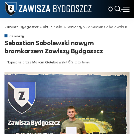
Zawisza Bydgoszcz
>
Aktualności
>
Seniorzy
>
Sebastian Sobolewski nowym bramkarzem Zawiszy Bydgoszcz
Seniorzy
Sebastian Sobolewski nowym
bramkarzem Zawiszy Bydgoszcz
Napisane przez
Marcin Gołębiowski
2 lata temu
Posted
by