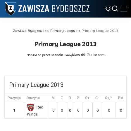
Zawisza Bydgoszcz
>
Primary League
>
Primary League 2013
Primary League 2013
Napisane przez
Marcin Gołębiowski
9 lat temu
Posted
by
Primary League 2013
Pozycja
Drużyna
M
Z
R
P
G+
G-
G+/-
Pkt
Red
1
0
0
0
0
0
0
0
0
Wings