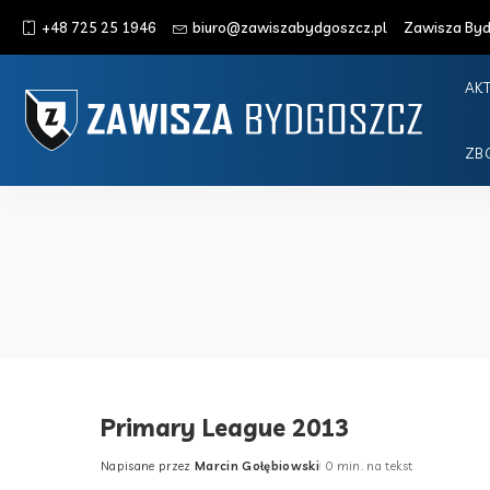
+48 725 25 1946
biuro@zawiszabydgoszcz.pl
Zawisza Bydg
AK
ZB
Primary League 2013
Napisane przez
Marcin Gołębiowski
0 min. na tekst
Posted