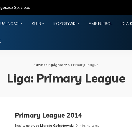
oszcz Sp. z o.o.
TUALNOŚCI
KLUB
ROZGRYWKI
AMP FUTBOL
DLA 
C
Zawisza Bydgoszcz
>
Primary League
Liga:
Primary League
Primary League 2014
Napisane przez
Marcin Gołębiowski
0 min. na tekst
Posted