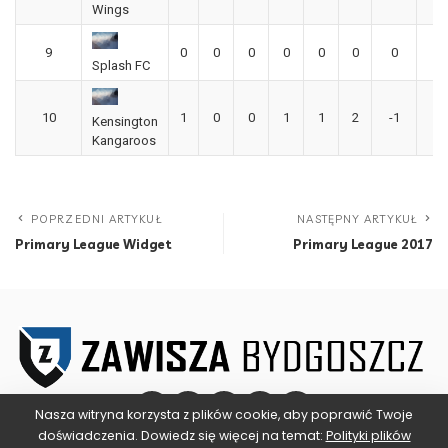
Wings
9
0
0
0
0
0
0
0
0
Splash FC
10
1
0
0
1
1
2
-1
0
Kensington
Kangaroos
POPRZEDNI ARTYKUŁ
NASTĘPNY ARTYKUŁ
Primary League Widget
Primary League 2017
Nasza witryna korzysta z plików cookie, aby poprawić Twoje
doświadczenia. Dowiedz się więcej na temat:
Polityki plików