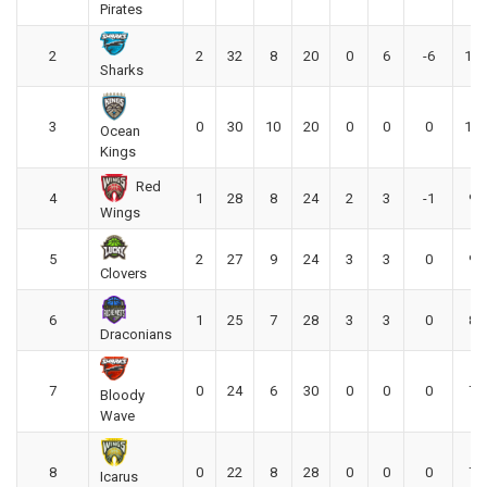
Pirates
2
2
32
8
20
0
6
-6
104
Sharks
3
0
30
10
20
0
0
0
100
Ocean
Kings
Red
4
1
28
8
24
2
3
-1
92
Wings
5
2
27
9
24
3
3
0
90
Clovers
6
1
25
7
28
3
3
0
82
Draconians
7
0
24
6
30
0
0
0
78
Bloody
Wave
8
0
22
8
28
0
0
0
72
Icarus