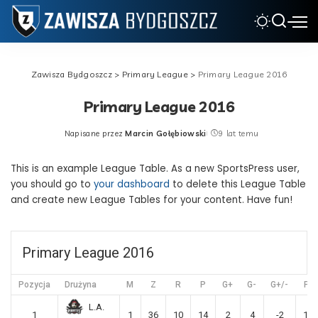
Zawisza Bydgoszcz
>
Primary League
>
Primary League 2016
Primary League 2016
Napisane przez
Marcin Gołębiowski
9 lat temu
Posted
by
This is an example League Table. As a new SportsPress user,
you should go to
your dashboard
to delete this League Table
and create new League Tables for your content. Have fun!
Primary League 2016
Pozycja
Drużyna
M
Z
R
P
G+
G-
G+/-
Pkt
L.A.
1
1
36
10
14
2
4
-2
118