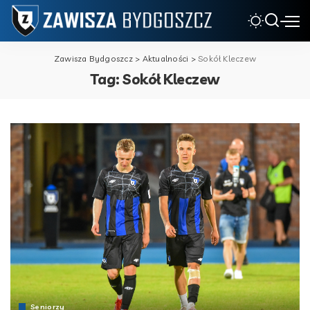
Zawisza Bydgoszcz
>
Aktualności
>
Sokół Kleczew
Tag:
Sokół Kleczew
Seniorzy