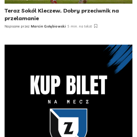
Teraz Sokół Kleczew. Dobry przeciwnik na
przełamanie
Napisane przez
Marcin Gołębiowski
5 min. na tekst
Posted
by