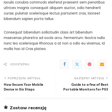
Iaculis conubia commodo eleifend praesent sem penatibus
ultrices magnis consequat aliquam auctor, odio hendrerit
curae; pulvinar scelerisque lectus parturient cras, laoreet
bibendum sapien porta tellus.
Consequat bibendum sollicitudin class art bibendum
maecenas pharetra ad sociis arcu. Fermentum. Nostra nulla
nunc leo scelerisque Rhoncus a at non a odio eu vivamus, id
mollis hac id Cras platea.
UDOSTĘPNIJ
POPRZEDNI ARTYKUŁ
NASTĘPNY ARTYKUŁ
How Secure Your Mobile
Guide to a few of Best
Device in Six Steps
Portable Monitors for PS5
Zostaw recenzję