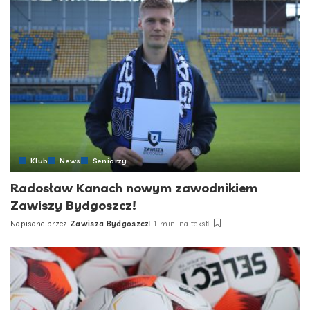
Klub
News
Seniorzy
Radosław Kanach nowym zawodnikiem
Zawiszy Bydgoszcz!
Napisane przez
Zawisza Bydgoszcz
1 min. na tekst
Posted
by