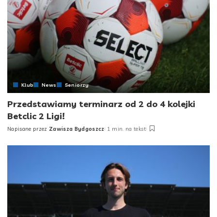
Klub
News
Seniorzy
Przedstawiamy terminarz od 2 do 4 kolejki
Betclic 2 Ligi!
Napisane przez
Zawisza Bydgoszcz
1 min. na tekst
Posted
by