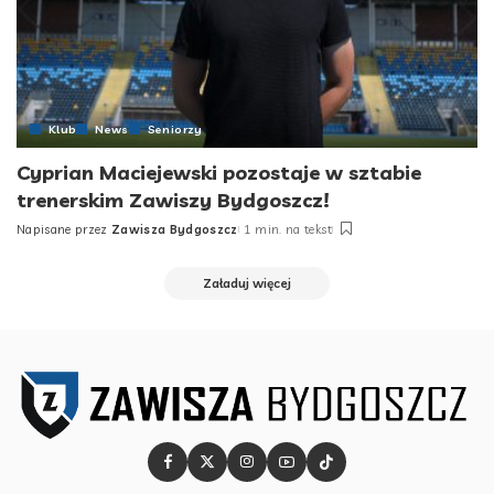
Klub
News
Seniorzy
Cyprian Maciejewski pozostaje w sztabie
trenerskim Zawiszy Bydgoszcz!
Napisane przez
Zawisza Bydgoszcz
1 min. na tekst
Posted
by
Załaduj więcej