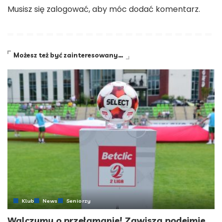
Musisz się
zalogować
, aby móc dodać komentarz.
Możesz też być zainteresowany…
Klub
News
Seniorzy
Walczymy o przełamanie! Zawisza podejmie