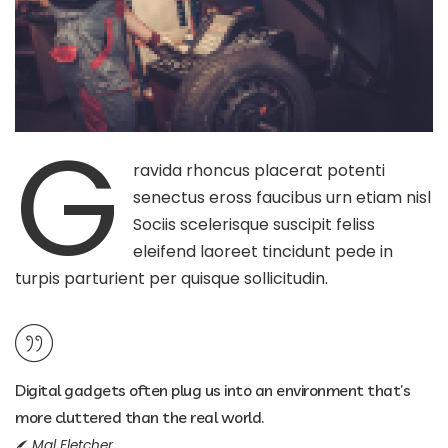
G
ravida rhoncus placerat potenti
senectus eross faucibus urn etiam nisl
Sociis scelerisque suscipit feliss
eleifend laoreet tincidunt pede in
turpis parturient per quisque sollicitudin.
Digital gadgets often plug us into an environment that’s
more cluttered than the real world.
Mal Fletcher