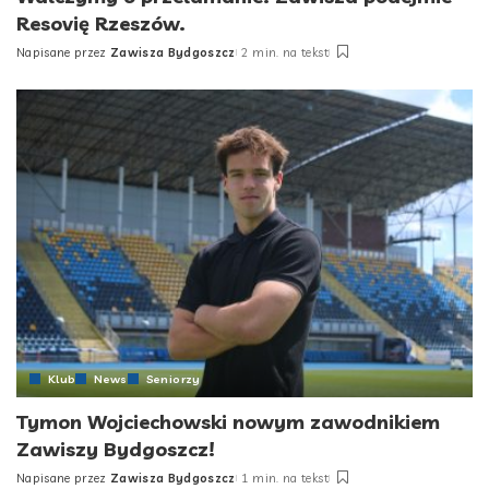
Resovię Rzeszów.
Napisane przez
Zawisza Bydgoszcz
2 min. na tekst
Posted
by
Klub
News
Seniorzy
Tymon Wojciechowski nowym zawodnikiem
Zawiszy Bydgoszcz!
Napisane przez
Zawisza Bydgoszcz
1 min. na tekst
Posted