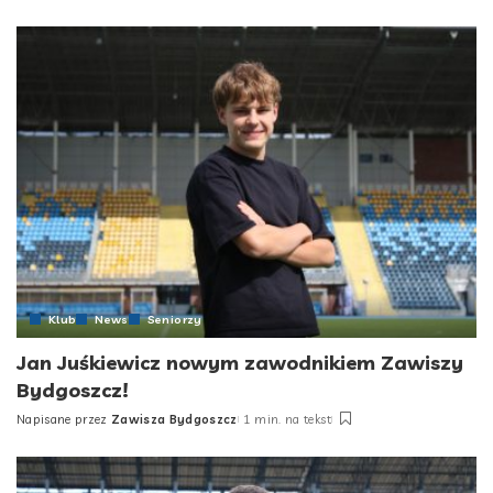
by
Klub
News
Seniorzy
Jan Juśkiewicz nowym zawodnikiem Zawiszy
Bydgoszcz!
Napisane przez
Zawisza Bydgoszcz
1 min. na tekst
Posted
by