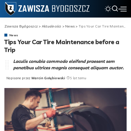
Zawisza Bydgoszcz
>
Aktualności
>
News
>
Tips Your Car Tire Maintenance before a Trip
News
Tips Your Car Tire Maintenance before a
Trip
Laculis conubia commodo eleifend praesent sem
penatibus ultrices magnis consequat aliquam auctor.
Napisane przez
Marcin Gołębiowski
5 lat temu
Posted
by