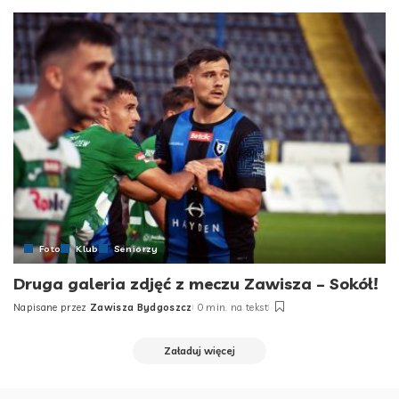
by
Foto
Klub
Seniorzy
Druga galeria zdjęć z meczu Zawisza – Sokół!
Napisane przez
Zawisza Bydgoszcz
0 min. na tekst
Posted
by
Załaduj więcej