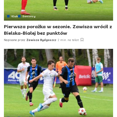
Klub
Seniorzy
Pierwsza porażka w sezonie. Zawisza wrócił z
Bielska-Białej bez punktów
Napisane przez
Zawisza Bydgoszcz
2 min. na tekst
Posted
by