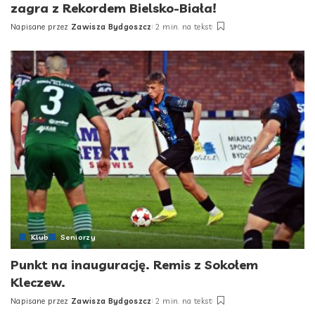
zagra z Rekordem Bielsko-Biała!
Napisane przez
Zawisza Bydgoszcz
2 min. na tekst
Posted
by
Klub
Seniorzy
Punkt na inaugurację. Remis z Sokołem
Kleczew.
Napisane przez
Zawisza Bydgoszcz
2 min. na tekst
Posted