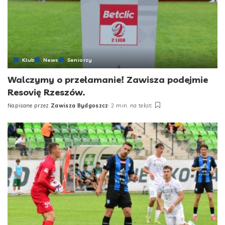
Klub
News
Seniorzy
Walczymy o przełamanie! Zawisza podejmie
Resovię Rzeszów.
Napisane przez
Zawisza Bydgoszcz
2 min. na tekst
Posted
by