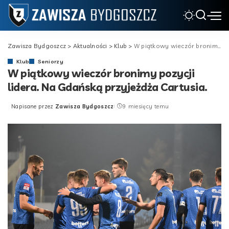
Zawisza Bydgoszcz
>
Aktualności
>
Klub
>
W piątkowy wieczór bronimy pozycji lidera. Na Gdańską przyjeżdża Cartusia.
Klub
Seniorzy
W piątkowy wieczór bronimy pozycji
lidera. Na Gdańską przyjeżdża Cartusia.
Napisane przez
Zawisza Bydgoszcz
9 miesięcy temu
Posted
by