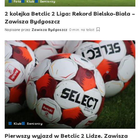
Foto
Klub
Seniorzy
2 kolejka Betclic 2 Liga: Rekord Bielsko-Biała –
Zawisza Bydgoszcz
Napisane przez
Zawisza Bydgoszcz
0 min. na tekst
Posted
by
Klub
Seniorzy
Pierwszy wyjazd w Betclic 2 Lidze. Zawisza