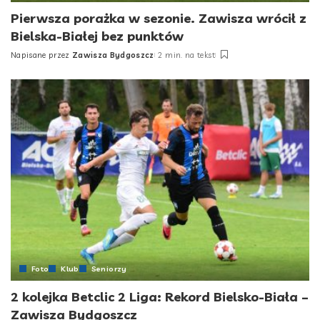
Pierwsza porażka w sezonie. Zawisza wrócił z
Bielska-Białej bez punktów
Napisane przez
Zawisza Bydgoszcz
2 min. na tekst
Posted
by
Foto
Klub
Seniorzy
2 kolejka Betclic 2 Liga: Rekord Bielsko-Biała –
Zawisza Bydgoszcz