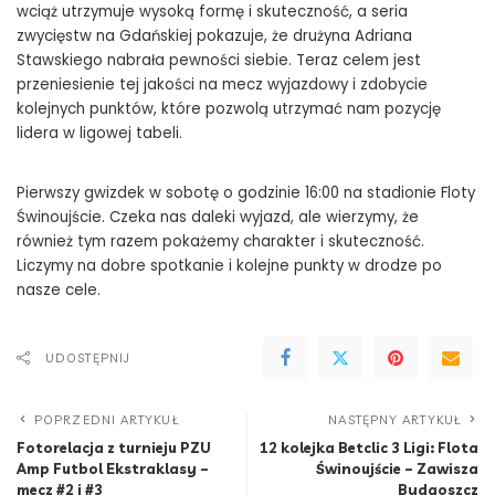
wciąż utrzymuje wysoką formę i skuteczność, a seria
zwycięstw na Gdańskiej pokazuje, że drużyna Adriana
Stawskiego nabrała pewności siebie. Teraz celem jest
przeniesienie tej jakości na mecz wyjazdowy i zdobycie
kolejnych punktów, które pozwolą utrzymać nam pozycję
lidera w ligowej tabeli.
Pierwszy gwizdek w sobotę o godzinie 16:00 na stadionie Floty
Świnoujście. Czeka nas daleki wyjazd, ale wierzymy, że
również tym razem pokażemy charakter i skuteczność.
Liczymy na dobre spotkanie i kolejne punkty w drodze po
nasze cele.
UDOSTĘPNIJ
POPRZEDNI ARTYKUŁ
NASTĘPNY ARTYKUŁ
Fotorelacja z turnieju PZU
12 kolejka Betclic 3 Ligi: Flota
Amp Futbol Ekstraklasy –
Świnoujście – Zawisza
mecz #2 i #3
Bydgoszcz