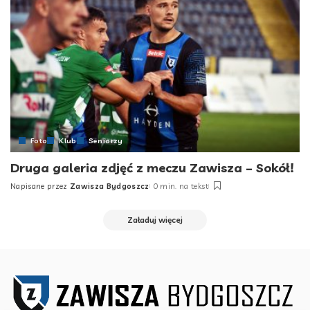
Foto
Klub
Seniorzy
Druga galeria zdjęć z meczu Zawisza – Sokół!
Napisane przez
Zawisza Bydgoszcz
0 min. na tekst
Posted
by
Załaduj więcej