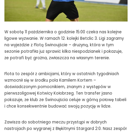
W sobotę 11 października o godzinie 15:00 czeka nas kolejne
ligowe wyzwanie. W ramach 12. kolejki Betclic 3. Ligi zagramy
na wyjeździe z Flotą Świnoujście – drużyną, która w tym
sezonie potrafiła już sprawić kilka niespodzianek i pokazuje,
że potrafi być groźna, zwłaszcza na własnym terenie.
Flota to zespół z ambicjami, który w ostatnich tygodniach
wzmocnił się w środku pola Kamilem Kortem –
doświadczonym pomocnikiem, znanym z występów w
pierwszoligowej Kotwicy Kołobrzeg. Ten transfer jasno
pokazuje, że klub ze Świnoujścia celuje w górną połowę tabeli
i chce konsekwentnie budować swoją pozycję w lidze.
Zawisza do sobotniego meczu przystąpi w dobrych
nastrojach po wygranej z Błękitnymi Stargard 2:0. Nasz zespół