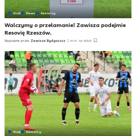
Klub
News
Seniorzy
Walczymy o przełamanie! Zawisza podejmie
Resovię Rzeszów.
Napisane przez
Zawisza Bydgoszcz
2 min. na tekst
Posted
by
Klub
Seniorzy