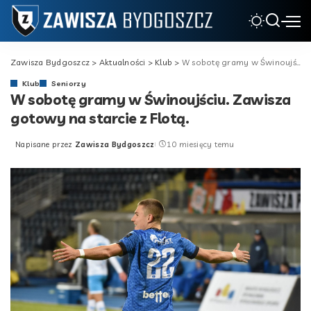
Zawisza Bydgoszcz
>
Aktualności
>
Klub
>
W sobotę gramy w Świnoujściu. Zawisza gotowy na starcie z Flotą.
Klub
Seniorzy
W sobotę gramy w Świnoujściu. Zawisza
gotowy na starcie z Flotą.
Napisane przez
Zawisza Bydgoszcz
10 miesięcy temu
Posted
by