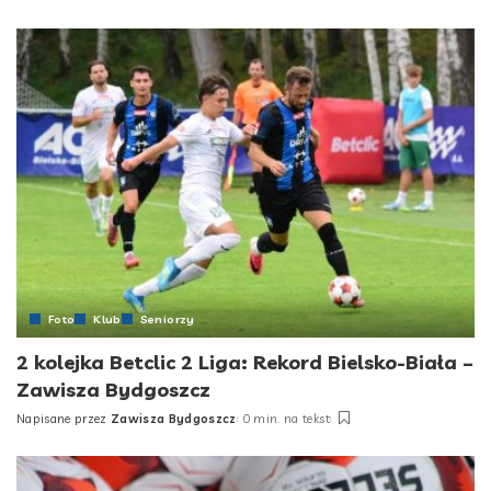
by
Foto
Klub
Seniorzy
2 kolejka Betclic 2 Liga: Rekord Bielsko-Biała –
Zawisza Bydgoszcz
Napisane przez
Zawisza Bydgoszcz
0 min. na tekst
Posted
by