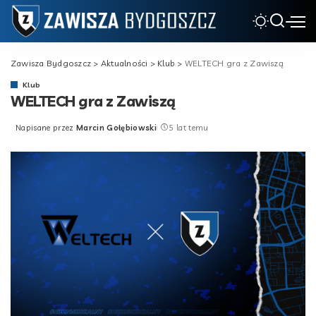
Zawisza Bydgoszcz
>
Aktualności
>
Klub
>
WELTECH gra z Zawiszą
Klub
WELTECH gra z Zawiszą
Napisane przez
Marcin Gołębiowski
5 lat temu
Posted
by