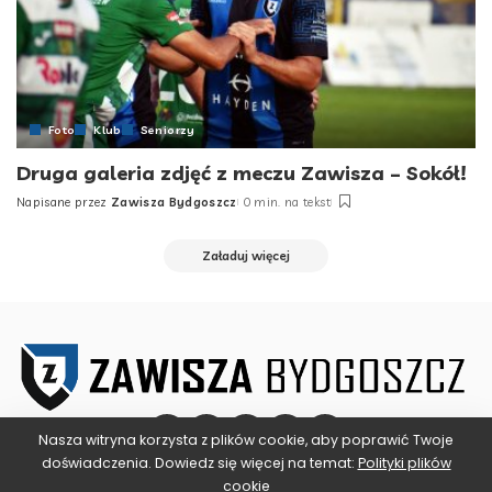
Foto
Klub
Seniorzy
Druga galeria zdjęć z meczu Zawisza – Sokół!
Napisane przez
Zawisza Bydgoszcz
0 min. na tekst
Posted
by
Załaduj więcej
Nasza witryna korzysta z plików cookie, aby poprawić Twoje
doświadczenia. Dowiedz się więcej na temat:
Polityki plików
cookie