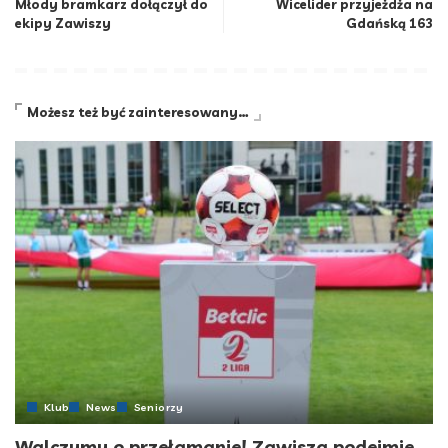
Młody bramkarz dołączył do
Wicelider przyjeżdża na
ekipy Zawiszy
Gdańską 163
Możesz też być zainteresowany…
Klub
News
Seniorzy
Walczymy o przełamanie! Zawisza podejmie