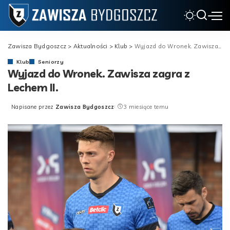
Zawisza Bydgoszcz
>
Aktualności
>
Klub
>
Wyjazd do Wronek. Zawisza zagra z Lechem II.
Klub
Seniorzy
Wyjazd do Wronek. Zawisza zagra z
Lechem II.
Napisane przez
Zawisza Bydgoszcz
3 miesiące temu
Posted
by