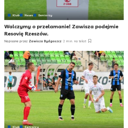
Klub
News
Seniorzy
Walczymy o przełamanie! Zawisza podejmie
Resovię Rzeszów.
Napisane przez
Zawisza Bydgoszcz
2 min. na tekst
Posted
by
Klub
Seniorzy