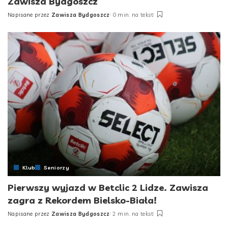
Zawisza Bydgoszcz
Napisane przez
Zawisza Bydgoszcz
0 min. na tekst
Posted
by
Klub
Seniorzy
Pierwszy wyjazd w Betclic 2 Lidze. Zawisza
zagra z Rekordem Bielsko-Biała!
Napisane przez
Zawisza Bydgoszcz
2 min. na tekst
Posted
by