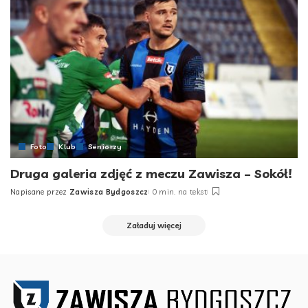
Foto
Klub
Seniorzy
Druga galeria zdjęć z meczu Zawisza – Sokół!
Napisane przez
Zawisza Bydgoszcz
0 min. na tekst
Posted
by
Załaduj więcej