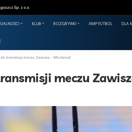
oszcz Sp. z o.o.
TUALNOŚCI
KLUB
ROZGRYWKI
AMP FUTBOL
DLA 
C
do transmisji meczu Zawisza – Włocłavia!
ransmisji meczu Zawisza