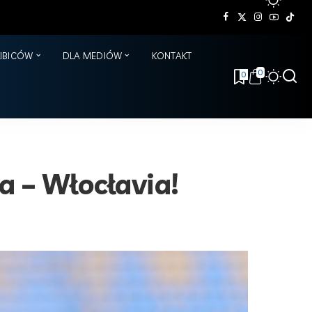
KIBICÓW
DLA MEDIÓW
KONTAKT
0
0
 – Włocłavia!