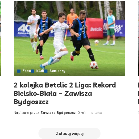
Foto
Klub
Seniorzy
2 kolejka Betclic 2 Liga: Rekord
Bielsko-Biała – Zawisza
Bydgoszcz
Napisane przez
Zawisza Bydgoszcz
0 min. na tekst
Posted
by
Załaduj więcej