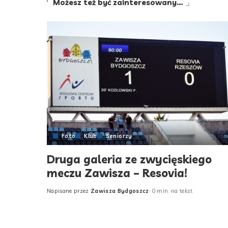
Możesz też być zainteresowany…
Foto
Klub
Seniorzy
Druga galeria ze zwycięskiego
meczu Zawisza – Resovia!
Napisane przez
Zawisza Bydgoszcz
0 min. na tekst
Posted
by