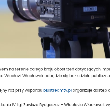
em na terenie całego kraju obostrzeń dotyczących impr
ko Włocłavii Włocławek odbędzie się bez udziału publiczno
ejny raz przy wsparciu
blustreamtv.pl
organizuje dostęp 
ania IV ligi, Zawisza Bydgoszcz – Włocłavia Włocławek w