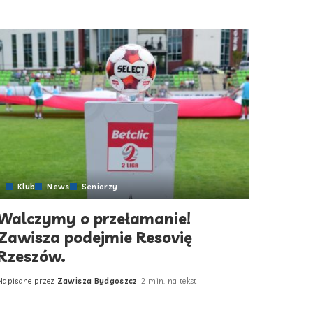
Klub
News
Seniorzy
Walczymy o przełamanie!
Zawisza podejmie Resovię
Rzeszów.
Napisane przez
Zawisza Bydgoszcz
2 min. na tekst
Posted
by