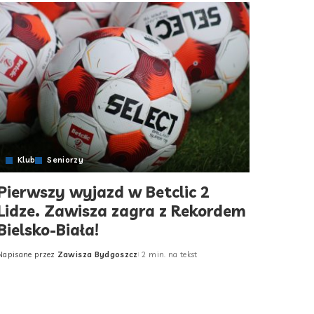
Klub
Seniorzy
Pierwszy wyjazd w Betclic 2
Lidze. Zawisza zagra z Rekordem
Bielsko-Biała!
Napisane przez
Zawisza Bydgoszcz
2 min. na tekst
Posted
by