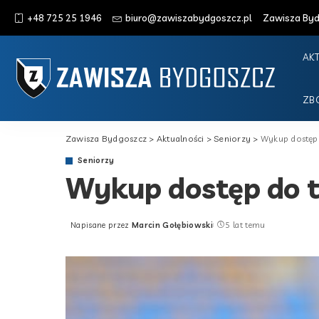
+48 725 25 1946
biuro@zawiszabydgoszcz.pl
Zawisza Bydg
AK
ZB
Zawisza Bydgoszcz
>
Aktualności
>
Seniorzy
>
Wykup dostęp 
Seniorzy
Wykup dostęp do t
Napisane przez
Marcin Gołębiowski
5 lat temu
Posted
by