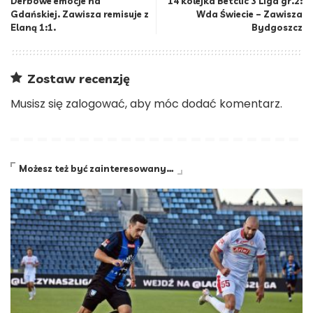
Derbowe emocje na
14 kolejka Betclic 3 Liga gr.2:
Gdańskiej. Zawisza remisuje z
Wda Świecie – Zawisza
Elaną 1:1.
Bydgoszcz
Zostaw recenzję
Musisz się
zalogować
, aby móc dodać komentarz.
Możesz też być zainteresowany…