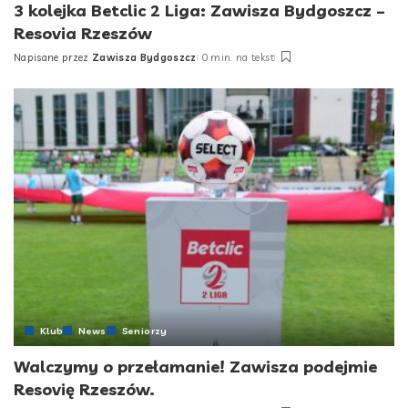
3 kolejka Betclic 2 Liga: Zawisza Bydgoszcz –
Resovia Rzeszów
Napisane przez
Zawisza Bydgoszcz
0 min. na tekst
Posted
by
Klub
News
Seniorzy
Walczymy o przełamanie! Zawisza podejmie
Resovię Rzeszów.