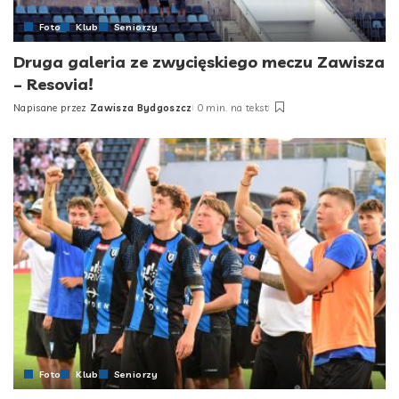
Foto
Klub
Seniorzy
Druga galeria ze zwycięskiego meczu Zawisza
– Resovia!
Napisane przez
Zawisza Bydgoszcz
0 min. na tekst
Posted
by
Foto
Klub
Seniorzy