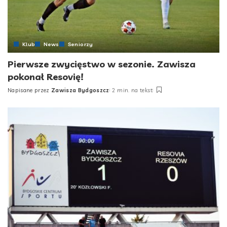
Klub
News
Seniorzy
Pierwsze zwycięstwo w sezonie. Zawisza
pokonał Resovię!
Napisane przez
Zawisza Bydgoszcz
2 min. na tekst
Posted
by