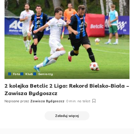
Foto
Klub
Seniorzy
2 kolejka Betclic 2 Liga: Rekord Bielsko-Biała –
Zawisza Bydgoszcz
Napisane przez
Zawisza Bydgoszcz
0 min. na tekst
Posted
by
Załaduj więcej