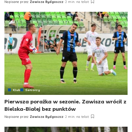
Napisane przez
Zawisza Bydgoszcz
2 min. na tekst
Posted
by
Klub
Seniorzy
Pierwsza porażka w sezonie. Zawisza wrócił z
Bielska-Białej bez punktów
Napisane przez
Zawisza Bydgoszcz
2 min. na tekst
Posted
by