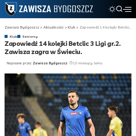
Zawisza Bydgoszcz
>
Aktualności
>
Klub
>
Zapowiedź 14 kolejki Betclic 3 Ligi gr.2. Zawisza zagra w Świeciu.
Klub
Seniorzy
Zapowiedź 14 kolejki Betclic 3 Ligi gr.2.
Zawisza zagra w Świeciu.
Napisane przez
Zawisza Bydgoszcz
10 miesięcy temu
Posted
by