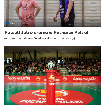
Futsal
[Futsal] Jutro gramy w Pucharze Polski!
Napisane przez
Marcin Gołębiowski
1 min. na tekst
Posted
by