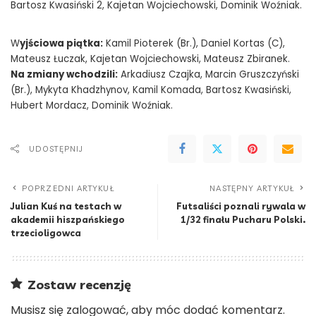
Bartosz Kwasiński 2, Kajetan Wojciechowski, Dominik Woźniak.
W
yjściowa piątka:
Kamil Pioterek (Br.), Daniel Kortas (C),
Mateusz Łuczak, Kajetan Wojciechowski, Mateusz Zbiranek.
Na zmiany wchodzili:
Arkadiusz Czajka, Marcin Gruszczyński
(Br.), Mykyta Khadzhynov, Kamil Komada, Bartosz Kwasiński,
Hubert Mordacz, Dominik Woźniak.
UDOSTĘPNIJ
POPRZEDNI ARTYKUŁ
NASTĘPNY ARTYKUŁ
Julian Kuś na testach w
Futsaliści poznali rywala w
akademii hiszpańskiego
1/32 finału Pucharu Polski.
trzecioligowca
Zostaw recenzję
Musisz się
zalogować
, aby móc dodać komentarz.