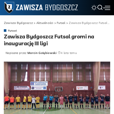
Zawisza Bydgoszcz
>
Aktualności
>
Futsal
>
Zawisza Bydgoszcz Futsal gromi na inaugurację III ligi
Futsal
Zawisza Bydgoszcz Futsal gromi na
inaugurację III ligi
Napisane przez
Marcin Gołębiowski
4 lata temu
Posted
by