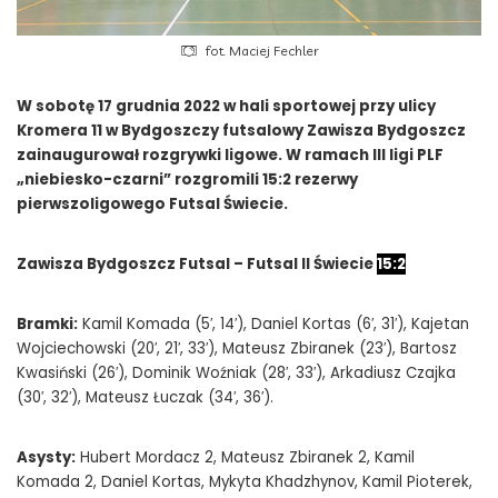
fot. Maciej Fechler
W sobotę 17 grudnia 2022 w hali sportowej przy ulicy
Kromera 11 w Bydgoszczy futsalowy Zawisza Bydgoszcz
zainaugurował rozgrywki ligowe. W ramach III ligi PLF
„niebiesko-czarni” rozgromili 15:2 rezerwy
pierwszoligowego Futsal Świecie.
Zawisza Bydgoszcz Futsal – Futsal II Świecie
15:2
Bramki:
Kamil Komada (5′, 14′), Daniel Kortas (6′, 31′), Kajetan
Wojciechowski (20′, 21′, 33′), Mateusz Zbiranek (23′), Bartosz
Kwasiński (26′), Dominik Woźniak (28′, 33′), Arkadiusz Czajka
(30′, 32′), Mateusz Łuczak (34′, 36′).
Asysty:
Hubert Mordacz 2, Mateusz Zbiranek 2, Kamil
Komada 2, Daniel Kortas, Mykyta Khadzhynov, Kamil Pioterek,