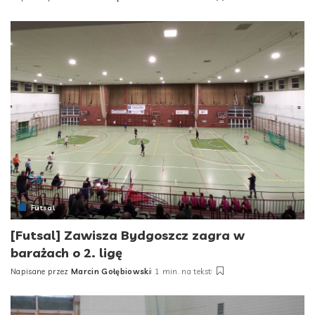
Posted
by
Futsal
[Futsal] Zawisza Bydgoszcz zagra w
barażach o 2. ligę
Napisane przez
Marcin Gołębiowski
1 min. na tekst
Posted
by