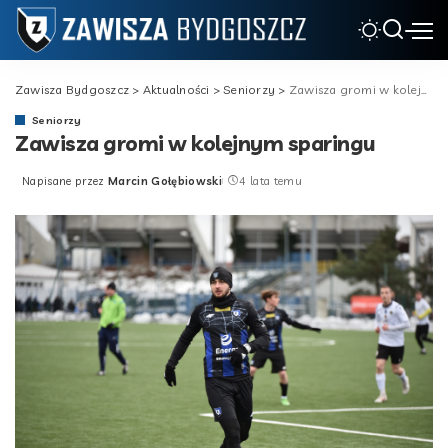
Zawisza Bydgoszcz
>
Aktualności
>
Seniorzy
>
Zawisza gromi w kolejnym sparingu
Seniorzy
Zawisza gromi w kolejnym sparingu
Napisane przez
Marcin Gołębiowski
4 lata temu
Posted
by