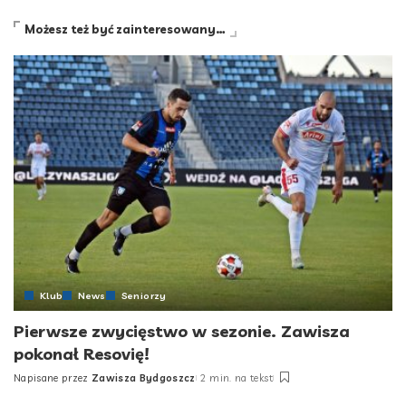
Możesz też być zainteresowany…
Klub
News
Seniorzy
Pierwsze zwycięstwo w sezonie. Zawisza
pokonał Resovię!
Napisane przez
Zawisza Bydgoszcz
2 min. na tekst
Posted
by