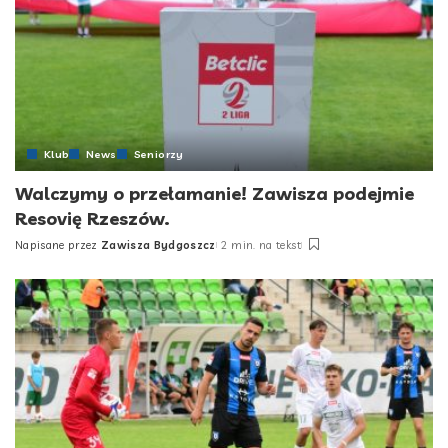
Klub
News
Seniorzy
Walczymy o przełamanie! Zawisza podejmie
Resovię Rzeszów.
Napisane przez
Zawisza Bydgoszcz
2 min. na tekst
Posted
by