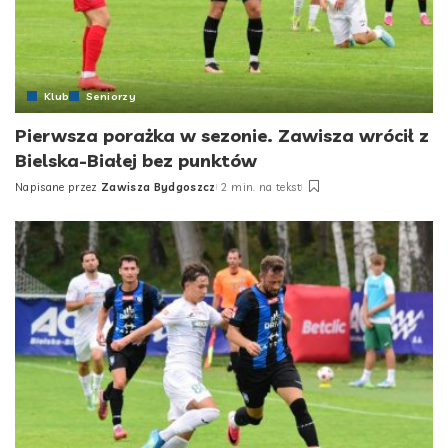
Klub
Seniorzy
Pierwsza porażka w sezonie. Zawisza wrócił z
Bielska-Białej bez punktów
Napisane przez
Zawisza Bydgoszcz
2 min. na tekst
Posted
by