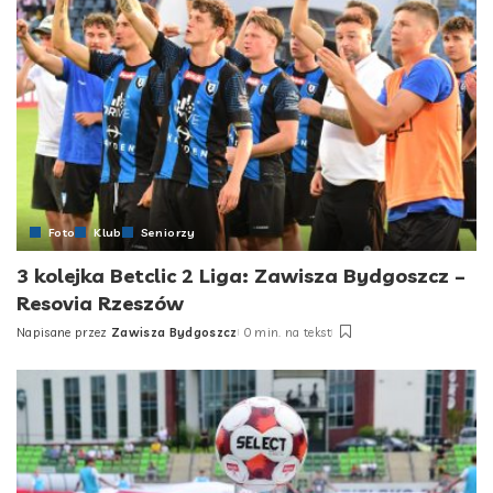
Foto
Klub
Seniorzy
3 kolejka Betclic 2 Liga: Zawisza Bydgoszcz –
Resovia Rzeszów
Napisane przez
Zawisza Bydgoszcz
0 min. na tekst
Posted
by