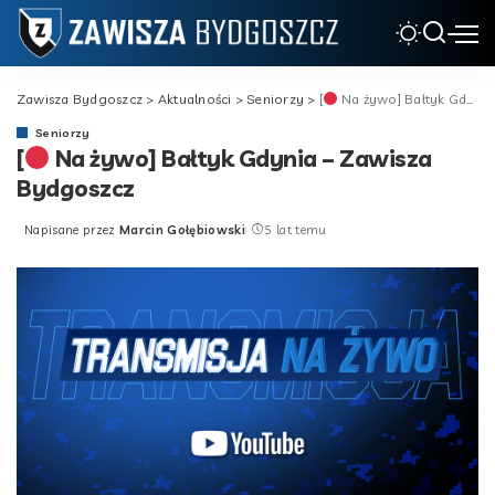
Zawisza Bydgoszcz
>
Aktualności
>
Seniorzy
>
[
Na żywo] Bałtyk Gdynia – Zawisza Bydgoszcz
Seniorzy
[
Na żywo] Bałtyk Gdynia – Zawisza
Bydgoszcz
Napisane przez
Marcin Gołębiowski
5 lat temu
Posted
by