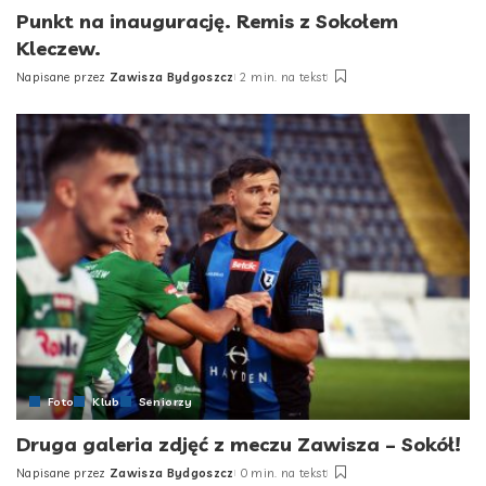
Punkt na inaugurację. Remis z Sokołem
Kleczew.
Napisane przez
Zawisza Bydgoszcz
2 min. na tekst
Posted
by
Foto
Klub
Seniorzy
Druga galeria zdjęć z meczu Zawisza – Sokół!
Napisane przez
Zawisza Bydgoszcz
0 min. na tekst
Posted