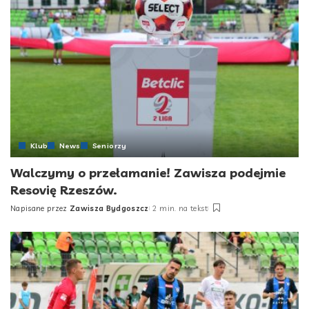
Klub
News
Seniorzy
Walczymy o przełamanie! Zawisza podejmie
Resovię Rzeszów.
Napisane przez
Zawisza Bydgoszcz
2 min. na tekst
Posted
by