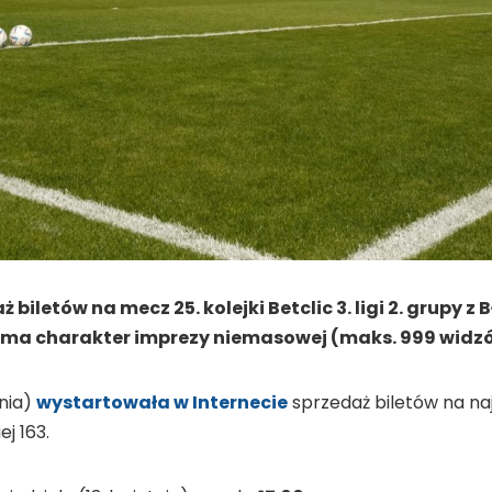
biletów na mecz 25. kolejki Betclic 3. ligi 2. grupy z 
 ma charakter imprezy niemasowej (maks. 999 widz
tnia)
wystartowała w Internecie
sprzedaż biletów na na
ej 163.