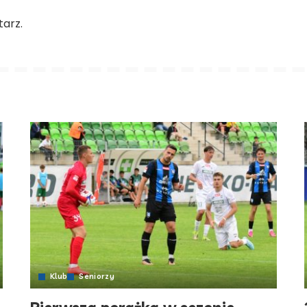
arz.
Klub
Seniorzy