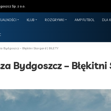
oszcz Sp. z o.o.
TUALNOŚCI
KLUB
ROZGRYWKI
AMP FUTBOL
DLA 
C
za Bydgoszcz – Błękitni Stargard | BILETY
za Bydgoszcz – Błękitni 