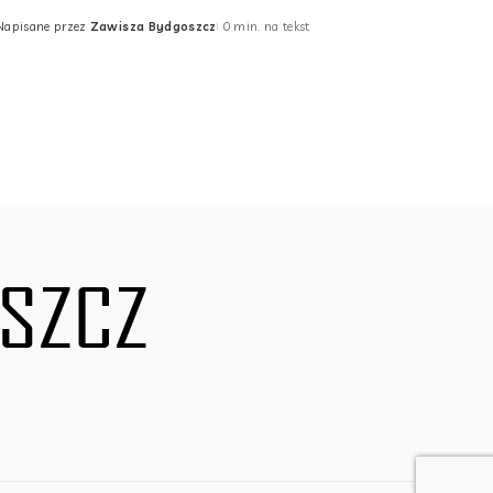
Napisane przez
Zawisza Bydgoszcz
0 min. na tekst
Posted
by