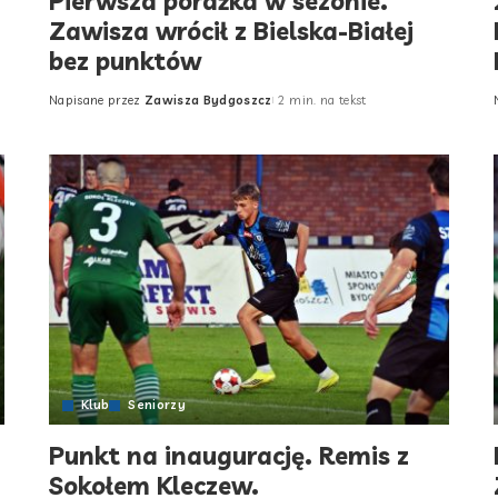
Pierwsza porażka w sezonie.
Zawisza wrócił z Bielska-Białej
bez punktów
Napisane przez
Zawisza Bydgoszcz
2 min. na tekst
Posted
by
Klub
Seniorzy
Punkt na inaugurację. Remis z
Sokołem Kleczew.