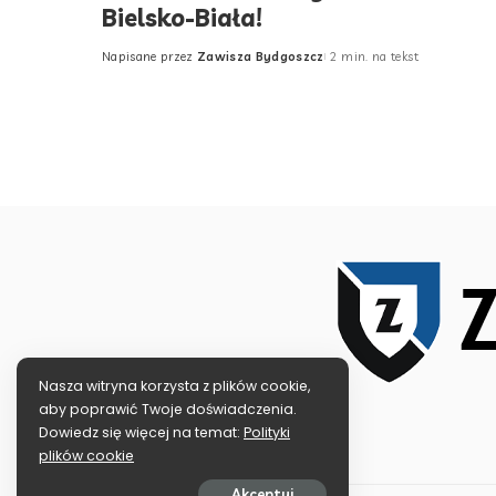
Bielsko-Biała!
Napisane przez
Zawisza Bydgoszcz
2 min. na tekst
Posted
by
Nasza witryna korzysta z plików cookie,
aby poprawić Twoje doświadczenia.
Dowiedz się więcej na temat:
Polityki
plików cookie
Akceptuj