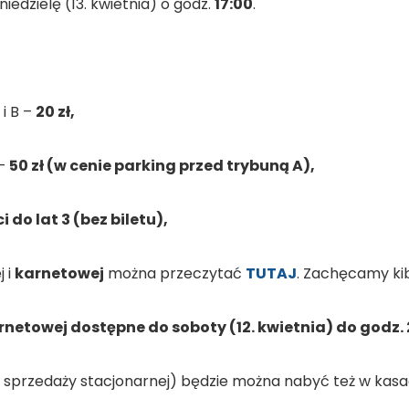
iedzielę (13. kwietnia) o godz.
17:00
.
i B –
20 zł,
 –
50 zł (w cenie parking przed trybuną A),
 do lat 3 (bez biletu),
j i
karnetowej
można przeczytać
TUTAJ
. Zachęcamy ki
ernetowej dostępne do soboty (12. kwietnia) do godz. 
 do sprzedaży stacjonarnej) będzie można nabyć też w ka