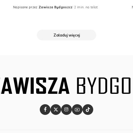
Napisane przez
Zawisza Bydgoszcz
2 min. na tekst
Posted
by
Załaduj więcej