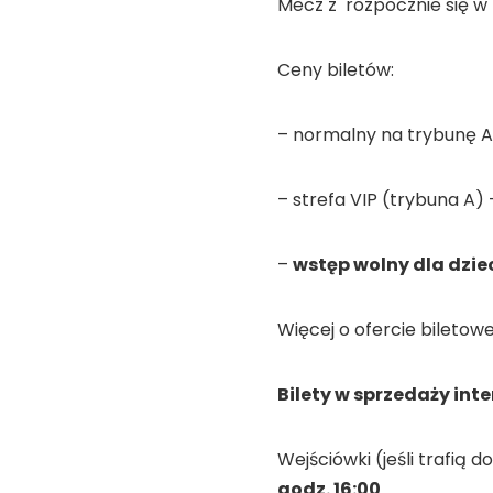
Mecz z rozpocznie się w n
Ceny biletów:
– normalny na trybunę A 
– strefa VIP (trybuna A)
–
wstęp wolny dla dzieci
Więcej o ofercie biletowe
Bilety w sprzedaży int
Wejściówki (jeśli trafią
godz. 16:00
.