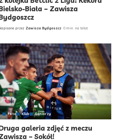
2 kolejka Betclic 2 Liga: Rekord
Bielsko-Biała – Zawisza
Bydgoszcz
Napisane przez
Zawisza Bydgoszcz
0 min. na tekst
Posted
by
Foto
Klub
Seniorzy
Druga galeria zdjęć z meczu
Zawisza – Sokół!