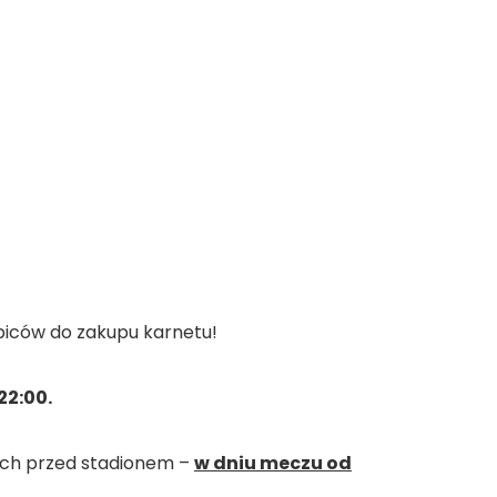
biców do zakupu karnetu!
22:00.
sach przed stadionem –
w dniu meczu od