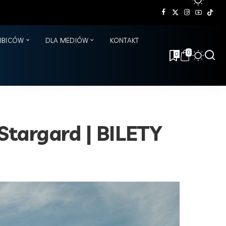
KIBICÓW
DLA MEDIÓW
KONTAKT
0
0
Stargard | BILETY