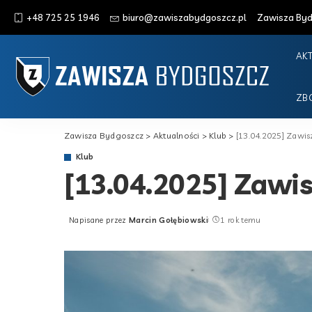
+48 725 25 1946
biuro@zawiszabydgoszcz.pl
Zawisza Bydg
AK
ZB
Zawisza Bydgoszcz
>
Aktualności
>
Klub
>
[13.04.2025] Zawis
Klub
[13.04.2025] Zawis
Napisane przez
Marcin Gołębiowski
1 rok temu
Posted
by