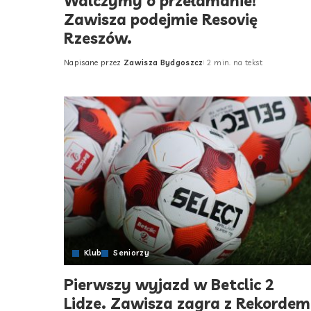
Walczymy o przełamanie!
Zawisza podejmie Resovię
Rzeszów.
Napisane przez
Zawisza Bydgoszcz
2 min. na tekst
Posted
by
Klub
Seniorzy
Pierwszy wyjazd w Betclic 2
Lidze. Zawisza zagra z Rekordem