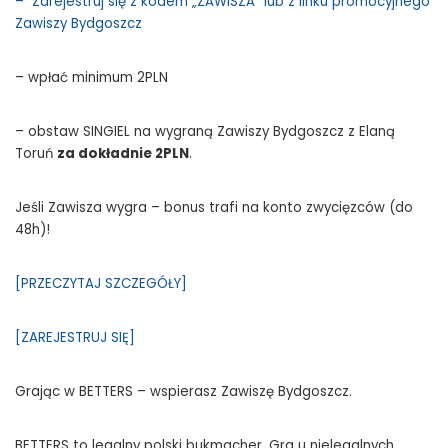
– Zarejestruj się z kodem „ZAWISZA” lub z linku promocyjnego
Zawiszy Bydgoszcz
– wpłać minimum 2PLN
– obstaw SINGIEL na wygraną Zawiszy Bydgoszcz z Elaną
Toruń
za dokładnie 2PLN
.
Jeśli Zawisza wygra – bonus trafi na konto zwycięzców (do
48h)!
[PRZECZYTAJ SZCZEGÓŁY]
[ZAREJESTRUJ SIĘ]
Grając w BETTERS – wspierasz Zawiszę Bydgoszcz.
BETTERS to legalny polski bukmacher. Gra u nielegalnych