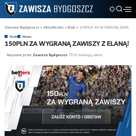
Zawisza Bydgoszcz
>
Aktualności
>
Klub
>
150PLN ZA WYGRANĄ ZAWISZY Z ELANĄ!
Klub
News
150PLN ZA WYGRANĄ ZAWISZY Z ELANĄ!
Napisane przez
Zawisza Bydgoszcz
10 miesięcy temu
Posted
by