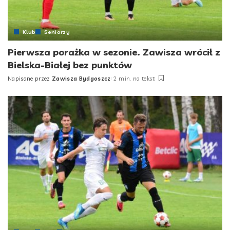
Klub
Seniorzy
Pierwsza porażka w sezonie. Zawisza wrócił z
Bielska-Białej bez punktów
Napisane przez
Zawisza Bydgoszcz
2 min. na tekst
Posted
by