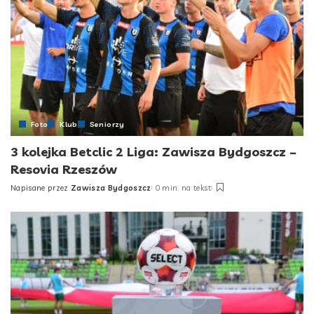
Foto
Klub
Seniorzy
3 kolejka Betclic 2 Liga: Zawisza Bydgoszcz –
Resovia Rzeszów
Napisane przez
Zawisza Bydgoszcz
0 min. na tekst
Posted
by