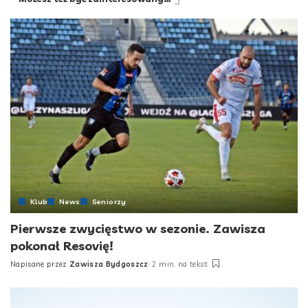
Klub
News
Seniorzy
Pierwsze zwycięstwo w sezonie. Zawisza
pokonał Resovię!
Napisane przez
Zawisza Bydgoszcz
2 min. na tekst
Posted
by