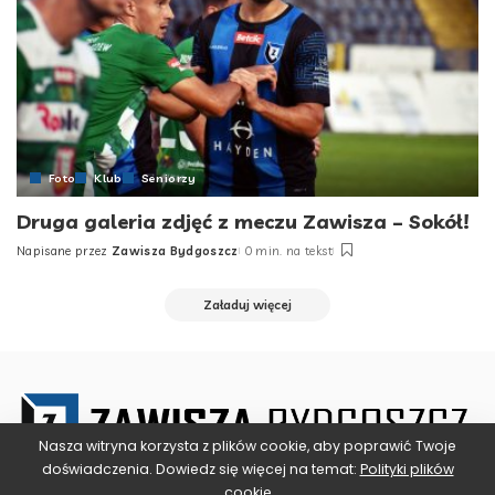
Foto
Klub
Seniorzy
Druga galeria zdjęć z meczu Zawisza – Sokół!
Napisane przez
Zawisza Bydgoszcz
0 min. na tekst
Załaduj więcej
Nasza witryna korzysta z plików cookie, aby poprawić Twoje
doświadczenia. Dowiedz się więcej na temat:
Polityki plików
cookie