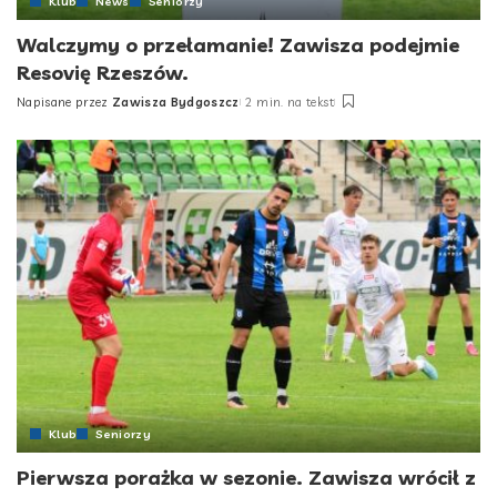
Klub
News
Seniorzy
Walczymy o przełamanie! Zawisza podejmie
Resovię Rzeszów.
Napisane przez
Zawisza Bydgoszcz
2 min. na tekst
Klub
Seniorzy
Pierwsza porażka w sezonie. Zawisza wrócił z