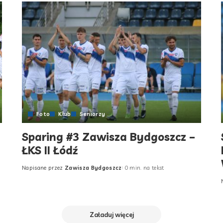
Foto
Klub
Seniorzy
Sparing #3 Zawisza Bydgoszcz –
ŁKS II Łódź
Napisane przez
Zawisza Bydgoszcz
0 min. na tekst
Posted
by
Załaduj więcej