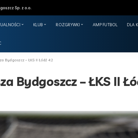
oszcz Sp. z o.o.
TUALNOŚCI
KLUB
ROZGRYWKI
AMP FUTBOL
DLA 
C
za Bydgoszcz – ŁKS II Łódź 4:2
za Bydgoszcz – ŁKS II Łó