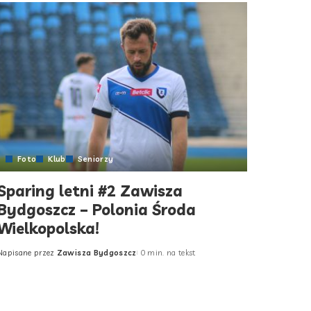
Foto
Klub
Seniorzy
Sparing letni #2 Zawisza
Bydgoszcz – Polonia Środa
Wielkopolska!
Napisane przez
Zawisza Bydgoszcz
0 min. na tekst
Posted
by