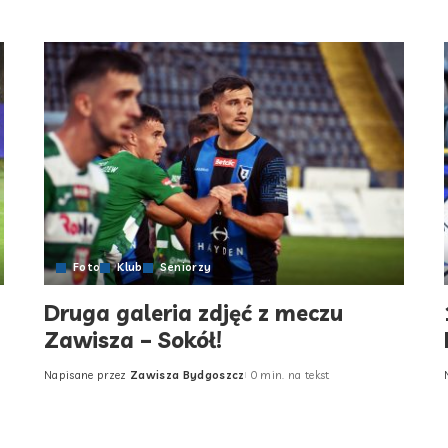
Foto
Klub
Seniorzy
Druga galeria zdjęć z meczu
Zawisza – Sokół!
Napisane przez
Zawisza Bydgoszcz
0 min. na tekst
Posted
by