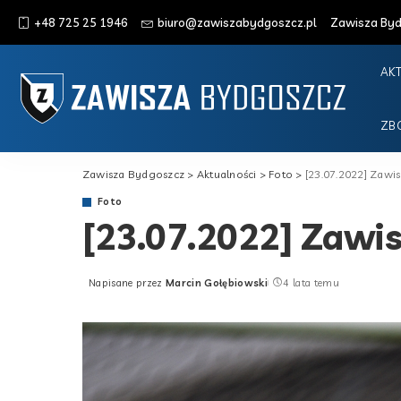
+48 725 25 1946
biuro@zawiszabydgoszcz.pl
Zawisza Bydg
AK
ZB
Zawisza Bydgoszcz
>
Aktualności
>
Foto
>
[23.07.2022] Zawis
Foto
[23.07.2022] Zawis
Napisane przez
Marcin Gołębiowski
4 lata temu
Posted
by