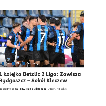
Foto
Klub
Seniorzy
1 kolejka Betclic 2 Liga: Zawisza
Bydgoszcz – Sokół Kleczew
Napisane przez
Zawisza Bydgoszcz
0 min. na tekst
Posted
by