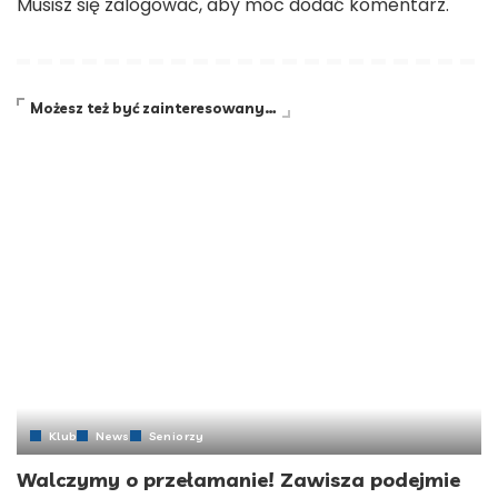
Musisz się
zalogować
, aby móc dodać komentarz.
Możesz też być zainteresowany…
Klub
News
Seniorzy
Walczymy o przełamanie! Zawisza podejmie