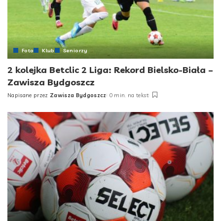
Foto
Klub
Seniorzy
2 kolejka Betclic 2 Liga: Rekord Bielsko-Biała –
Zawisza Bydgoszcz
Napisane przez
Zawisza Bydgoszcz
0 min. na tekst
Posted
by