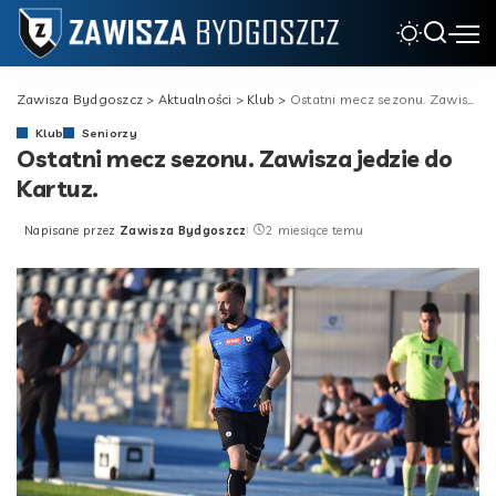
Zawisza Bydgoszcz
>
Aktualności
>
Klub
>
Ostatni mecz sezonu. Zawisza jedzie do Kartuz.
Klub
Seniorzy
Ostatni mecz sezonu. Zawisza jedzie do
Kartuz.
Napisane przez
Zawisza Bydgoszcz
2 miesiące temu
Posted
by