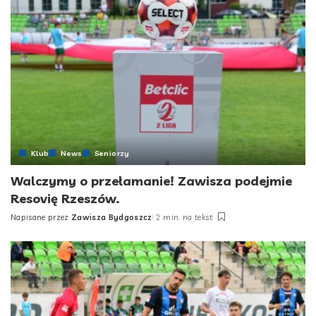
Klub
News
Seniorzy
Walczymy o przełamanie! Zawisza podejmie
Resovię Rzeszów.
Napisane przez
Zawisza Bydgoszcz
2 min. na tekst
Posted
by