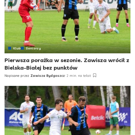
Klub
Seniorzy
Pierwsza porażka w sezonie. Zawisza wrócił z
Bielska-Białej bez punktów
Napisane przez
Zawisza Bydgoszcz
2 min. na tekst
Posted
by