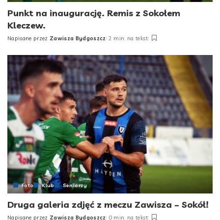
Punkt na inaugurację. Remis z Sokołem
Kleczew.
Napisane przez
Zawisza Bydgoszcz
2 min. na tekst
Posted
by
Foto
Klub
Seniorzy
Druga galeria zdjęć z meczu Zawisza – Sokół!
Napisane przez
Zawisza Bydgoszcz
0 min. na tekst