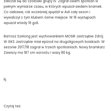
zaliczał się do czołówki grupy IV. Zagrał osiem spotkań w
pełnym wymiarze czasu, w których wpuścił siedem bramek.
Co ciekawe, rok wcześniej spędził w Avii cały sezon i
wywalczył z tym klubem ósme miejsce. W 16 występach
wpuścił wtedy 19 goli.
Bartosz Szelong jest wychowankiem MOSiR Jastrzębie Zdrój.
W GKS Jastrzębie miał epizod na drugoligowych boiskach. W
sezonie 2017/18 zagrał w trzech spotkaniach. Nowy bramkarz
Zawiszy ma 187 cm wzrostu i waży 80 kg.
kj
Czytaj też: