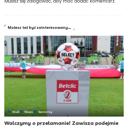
Musisz się
zalogować
, aby móc dodać komentarz.
Możesz też być zainteresowany…
Klub
News
Seniorzy
Walczymy o przełamanie! Zawisza podejmie