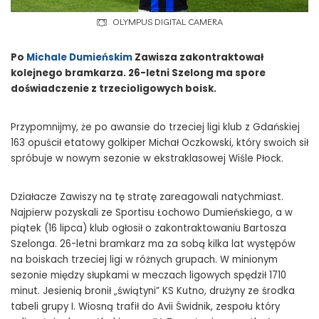
OLYMPUS DIGITAL CAMERA
Po
Michale Dumieńskim
Zawisza zakontraktował
kolejnego bramkarza. 26-letni Szelong ma spore
doświadczenie z trzecioligowych boisk.
Przypomnijmy, że po awansie do trzeciej ligi klub z Gdańskiej
163 opuścił etatowy golkiper Michał Oczkowski, który swoich sił
spróbuje w nowym sezonie w ekstraklasowej Wiśle Płock.
Działacze Zawiszy na tę stratę zareagowali natychmiast.
Najpierw pozyskali ze Sportisu Łochowo Dumieńskiego, a w
piątek (16 lipca) klub ogłosił o zakontraktowaniu Bartosza
Szelonga. 26-letni bramkarz ma za sobą kilka lat występów
na boiskach trzeciej ligi w różnych grupach. W minionym
sezonie między słupkami w meczach ligowych spędził 1710
minut. Jesienią bronił „świątyni” KS Kutno, drużyny ze środka
tabeli grupy I. Wiosną trafił do Avii Świdnik, zespołu który