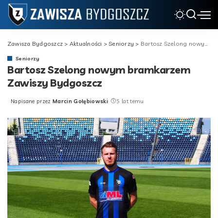
Zawisza Bydgoszcz
>
Aktualności
>
Seniorzy
>
Bartosz Szelong nowym bramkarzem Zawiszy Bydgoszcz
Seniorzy
Bartosz Szelong nowym bramkarzem
Zawiszy Bydgoszcz
Napisane przez
Marcin Gołębiowski
5 lat temu
Posted
by