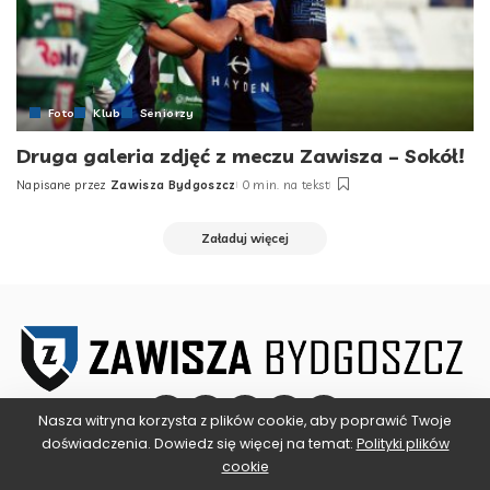
Foto
Klub
Seniorzy
Druga galeria zdjęć z meczu Zawisza – Sokół!
Napisane przez
Zawisza Bydgoszcz
0 min. na tekst
Posted
by
Załaduj więcej
Nasza witryna korzysta z plików cookie, aby poprawić Twoje
doświadczenia. Dowiedz się więcej na temat:
Polityki plików
cookie