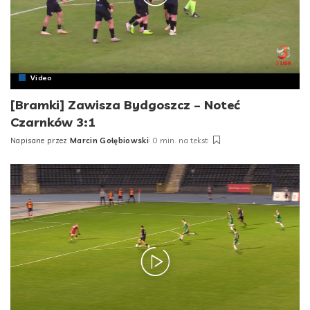
Video
[Bramki] Zawisza Bydgoszcz – Noteć
Czarnków 3:1
Napisane przez
Marcin Gołębiowski
0 min. na tekst
Posted
by