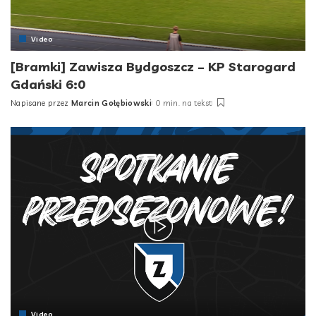
Video
[Bramki] Zawisza Bydgoszcz – KP Starogard
Gdański 6:0
Napisane przez
Marcin Gołębiowski
0 min. na tekst
Posted
by
Video