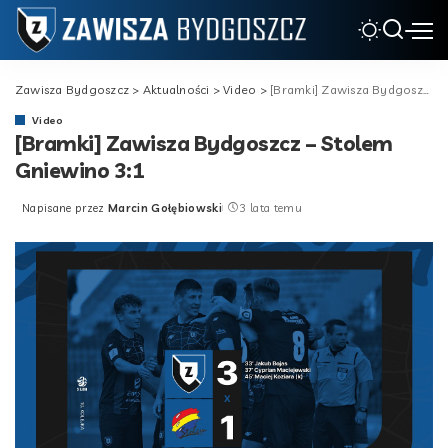
Zawisza Bydgoszcz
>
Aktualności
>
Video
>
[Bramki] Zawisza Bydgoszcz – Stolem Gniewino 3:1
Video
[Bramki] Zawisza Bydgoszcz – Stolem
Gniewino 3:1
Napisane przez
Marcin Gołębiowski
3 lata temu
Posted
by