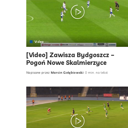
Video
[Video] Zawisza Bydgoszcz –
Pogoń Nowe Skalmierzyce
Napisane przez
Marcin Gołębiowski
0 min. na tekst
Posted
by