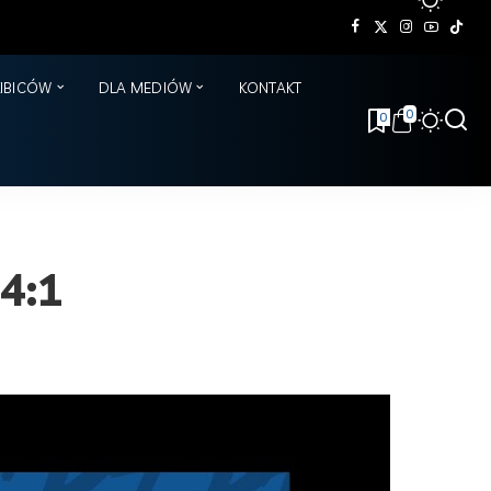
KIBICÓW
DLA MEDIÓW
KONTAKT
0
0
4:1