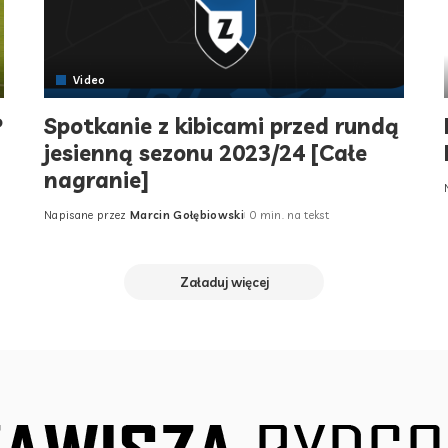
Video
P
Spotkanie z kibicami przed rundą
jesienną sezonu 2023/24 [Całe
nagranie]
Napisane przez
Marcin Gołębiowski
0 min. na tekst
Posted
by
Załaduj więcej