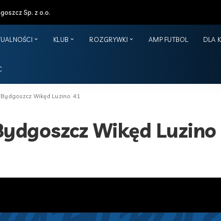
oszcz Sp. z o.o.
TUALNOŚCI
KLUB
ROZGRYWKI
AMP FUTBOL
DLA 
C
 Bydgoszcz Wikęd Luzino 4:1
Bydgoszcz Wikęd Luzino 