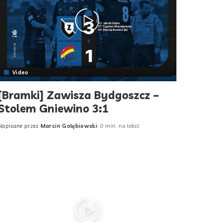
Video
[Bramki] Zawisza Bydgoszcz –
Stolem Gniewino 3:1
Napisane przez
Marcin Gołębiowski
0 min. na tekst
Posted
by