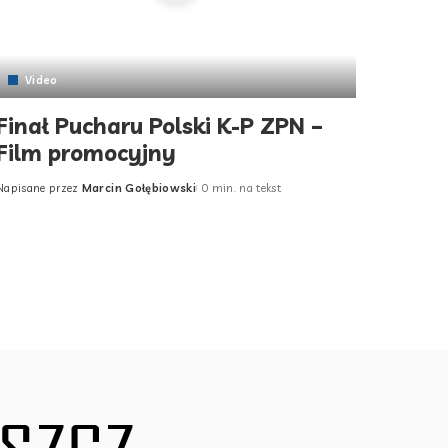
Video
Finał Pucharu Polski K-P ZPN –
Film promocyjny
Napisane przez
Marcin Gołębiowski
0 min. na tekst
Posted
by