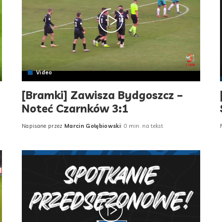
Video
[Bramki] Zawisza Bydgoszcz –
Noteć Czarnków 3:1
Napisane przez
Marcin Gołębiowski
0 min. na tekst
Posted
by