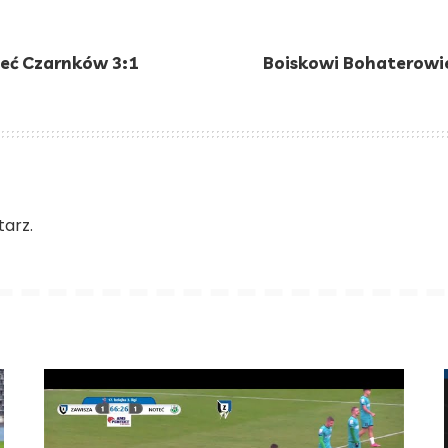
teć Czarnków 3:1
Boiskowi Bohaterowie
arz.