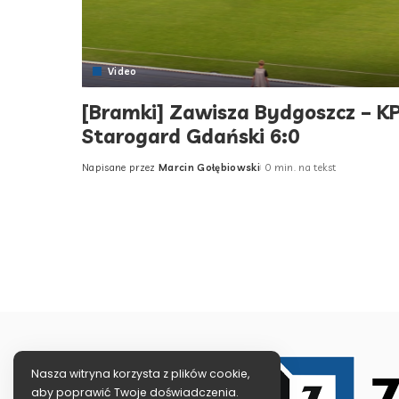
Video
[Bramki] Zawisza Bydgoszcz – K
Starogard Gdański 6:0
Napisane przez
Marcin Gołębiowski
0 min. na tekst
Posted
by
Nasza witryna korzysta z plików cookie,
aby poprawić Twoje doświadczenia.