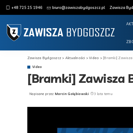
+48 725 25 1946
biuro@zawiszabydgoszcz.pl
Zawisza Bydg
AK
ZB
Zawisza Bydgoszcz
>
Aktualności
>
Video
>
[Bramki] Zawisza
Video
[Bramki] Zawisza 
Napisane przez
Marcin Gołębiowski
3 lata temu
Posted
by