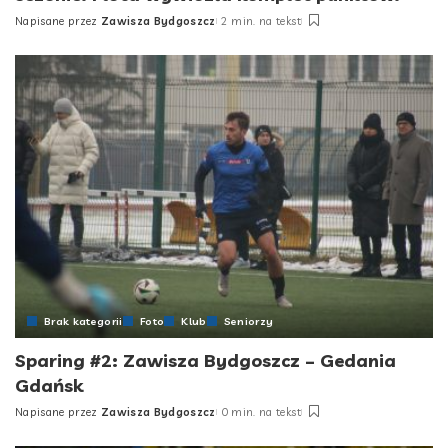
Napisane przez
Zawisza Bydgoszcz
2 min. na tekst
Posted
by
Brak kategorii
Foto
Klub
Seniorzy
Sparing #2: Zawisza Bydgoszcz – Gedania
Gdańsk
Napisane przez
Zawisza Bydgoszcz
0 min. na tekst
Posted
by