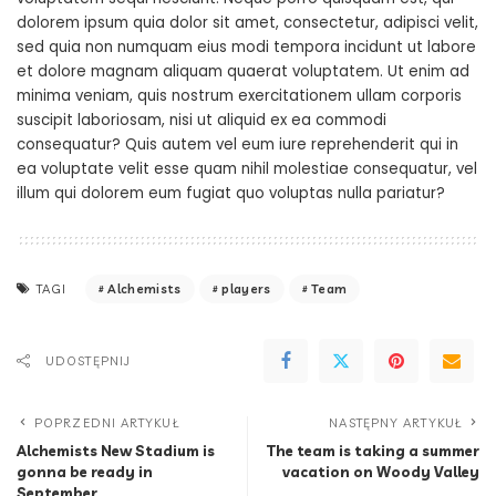
dolorem ipsum quia dolor sit amet, consectetur, adipisci velit,
sed quia non numquam eius modi tempora incidunt ut labore
et dolore magnam aliquam quaerat voluptatem. Ut enim ad
minima veniam, quis nostrum exercitationem ullam corporis
suscipit laboriosam, nisi ut aliquid ex ea commodi
consequatur? Quis autem vel eum iure reprehenderit qui in
ea voluptate velit esse quam nihil molestiae consequatur, vel
illum qui dolorem eum fugiat quo voluptas nulla pariatur?
Alchemists
players
Team
TAGI
UDOSTĘPNIJ
POPRZEDNI ARTYKUŁ
NASTĘPNY ARTYKUŁ
Alchemists New Stadium is
The team is taking a summer
gonna be ready in
vacation on Woody Valley
September