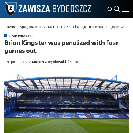
Zawisza Bydgoszcz
>
Aktualności
>
Brak kategorii
>
Brian Kingster was penalized with four games out
Brak kategorii
Brian Kingster was penalized with four
games out
Napisane przez
Marcin Gołębiowski
9 lat temu
Posted
by