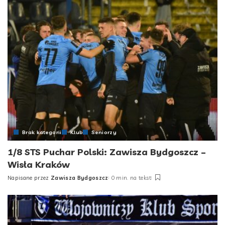
Brak kategorii
Klub
Seniorzy
1/8 STS Puchar Polski: Zawisza Bydgoszcz –
Wisła Kraków
Napisane przez
Zawisza Bydgoszcz
0 min. na tekst
Posted
by