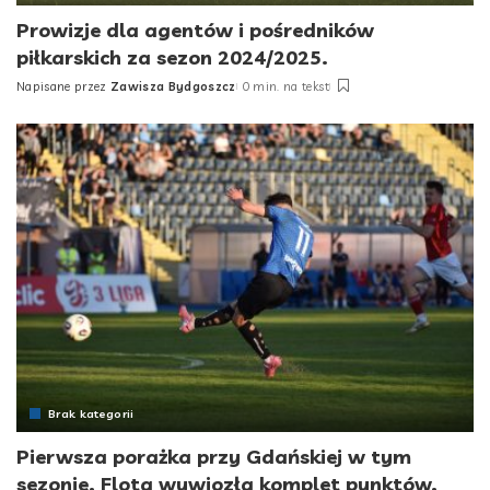
Prowizje dla agentów i pośredników
piłkarskich za sezon 2024/2025.
Napisane przez
Zawisza Bydgoszcz
0 min. na tekst
Posted
by
Brak kategorii
Pierwsza porażka przy Gdańskiej w tym
sezonie. Flota wywiozła komplet punktów.