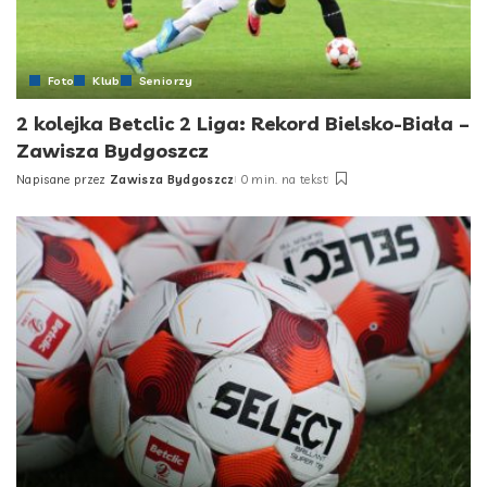
Foto
Klub
Seniorzy
2 kolejka Betclic 2 Liga: Rekord Bielsko-Biała –
Zawisza Bydgoszcz
Napisane przez
Zawisza Bydgoszcz
0 min. na tekst
Posted
by