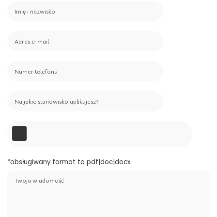
*obsługiwany format to pdf|doc|docx