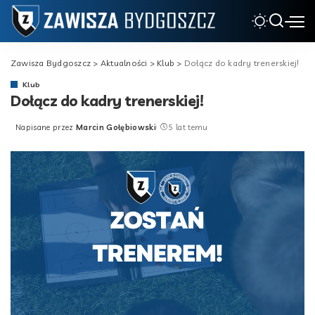
Zawisza Bydgoszcz
>
Aktualności
>
Klub
>
Dołącz do kadry trenerskiej!
Klub
Dołącz do kadry trenerskiej!
Napisane przez
Marcin Gołębiowski
5 lat temu
Posted
by