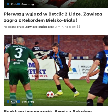
Klub
Seniorzy
Pierwszy wyjazd w Betclic 2 Lidze. Zawisza
zagra z Rekordem Bielsko-Biała!
Napisane przez
Zawisza Bydgoszcz
2 min. na tekst
Posted
by
Klub
Seniorzy
Punkt na inaugurację. Remis z Sokołem