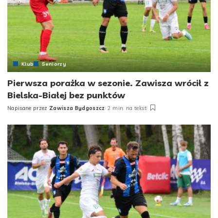
Klub
Seniorzy
Pierwsza porażka w sezonie. Zawisza wrócił z
Bielska-Białej bez punktów
Napisane przez
Zawisza Bydgoszcz
2 min. na tekst
Posted
by