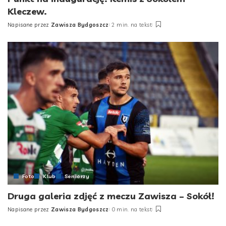
Kleczew.
Napisane przez
Zawisza Bydgoszcz
2 min. na tekst
Posted
by
Foto
Klub
Seniorzy
Druga galeria zdjęć z meczu Zawisza – Sokół!
Napisane przez
Zawisza Bydgoszcz
0 min. na tekst
Posted
by