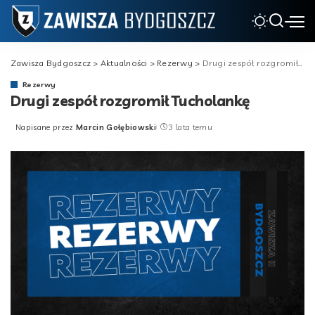
Zawisza Bydgoszcz
>
Aktualności
>
Rezerwy
>
Drugi zespół rozgromił Tucholankę
Rezerwy
Drugi zespół rozgromił Tucholankę
Napisane przez
Marcin Gołębiowski
3 lata temu
Posted
by