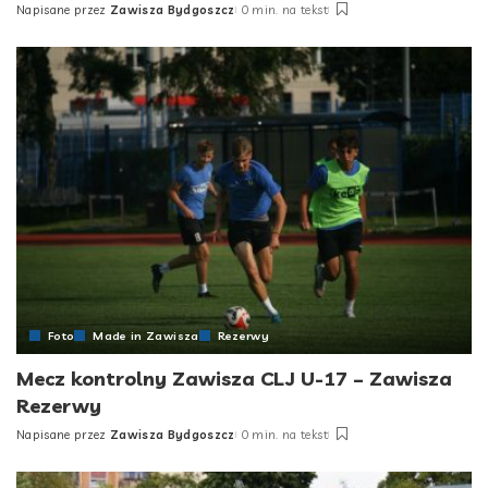
Napisane przez
Zawisza Bydgoszcz
0 min. na tekst
Posted
by
Foto
Made in Zawisza
Rezerwy
Mecz kontrolny Zawisza CLJ U-17 – Zawisza
Rezerwy
Napisane przez
Zawisza Bydgoszcz
0 min. na tekst
Posted
by