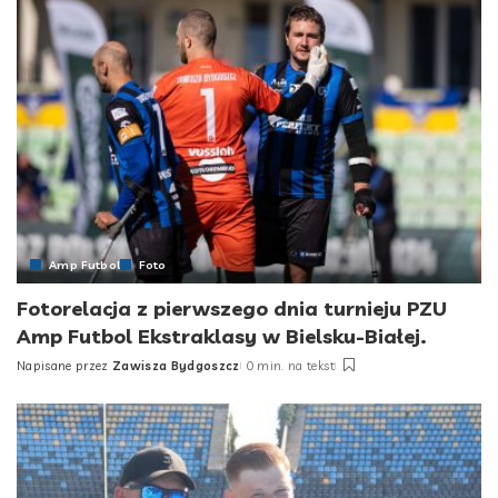
Amp Futbol
Foto
Fotorelacja z pierwszego dnia turnieju PZU
Amp Futbol Ekstraklasy w Bielsku-Białej.
Napisane przez
Zawisza Bydgoszcz
0 min. na tekst
Posted
by