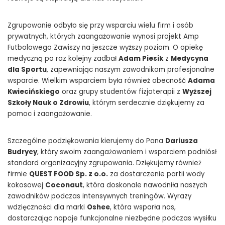
Zgrupowanie odbyło się przy wsparciu wielu firm i osób
prywatnych, których zaangażowanie wynosi projekt Amp
Futbolowego Zawiszy na jeszcze wyższy poziom. O opiekę
medyczną po raz kolejny zadbał
Adam Piesik
z
Medycyna
dla Sportu
, zapewniając naszym zawodnikom profesjonalne
wsparcie. Wielkim wsparciem była również obecność
Adama
Kwiecińskiego
oraz grupy studentów fizjoterapii z
Wyższej
Szkoły Nauk o Zdrowiu
, którym serdecznie dziękujemy za
pomoc i zaangażowanie.
Szczególne podziękowania kierujemy do Pana
Dariusza
Budrycy
, który swoim zaangażowaniem i wsparciem podniósł
standard organizacyjny zgrupowania. Dziękujemy również
firmie
QUEST FOOD Sp. z o.o.
za dostarczenie partii wody
kokosowej
Coconaut
, która doskonale nawodniła naszych
zawodników podczas intensywnych treningów. Wyrazy
wdzięczności dla marki
Oshee
, która wsparła nas,
dostarczając napoje funkcjonalne niezbędne podczas wysiłku