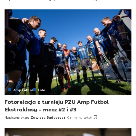
Posted
by
Amp Futbol
Foto
Fotorelacja z turnieju PZU Amp Futbol
Ekstraklasy – mecz #2 i #3
Napisane przez
Zawisza Bydgoszcz
0 min. na tekst
Posted
by