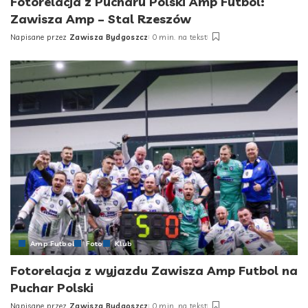
Fotorelacja z Pucharu Polski Amp Futbol:
Zawisza Amp – Stal Rzeszów
Napisane przez
Zawisza Bydgoszcz
0 min. na tekst
Posted
by
Amp Futbol
Foto
Klub
Fotorelacja z wyjazdu Zawisza Amp Futbol na
Puchar Polski
Napisane przez
Zawisza Bydgoszcz
0 min. na tekst