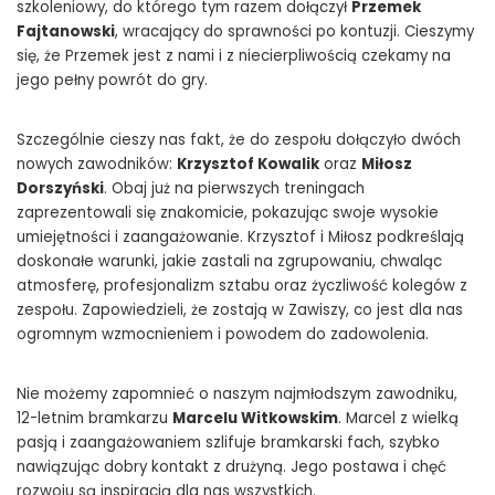
szkoleniowy, do którego tym razem dołączył
Przemek
Fajtanowski
, wracający do sprawności po kontuzji. Cieszymy
się, że Przemek jest z nami i z niecierpliwością czekamy na
jego pełny powrót do gry.
Szczególnie cieszy nas fakt, że do zespołu dołączyło dwóch
nowych zawodników:
Krzysztof Kowalik
oraz
Miłosz
Dorszyński
. Obaj już na pierwszych treningach
zaprezentowali się znakomicie, pokazując swoje wysokie
umiejętności i zaangażowanie. Krzysztof i Miłosz podkreślają
doskonałe warunki, jakie zastali na zgrupowaniu, chwaląc
atmosferę, profesjonalizm sztabu oraz życzliwość kolegów z
zespołu. Zapowiedzieli, że zostają w Zawiszy, co jest dla nas
ogromnym wzmocnieniem i powodem do zadowolenia.
Nie możemy zapomnieć o naszym najmłodszym zawodniku,
12-letnim bramkarzu
Marcelu Witkowskim
. Marcel z wielką
pasją i zaangażowaniem szlifuje bramkarski fach, szybko
nawiązując dobry kontakt z drużyną. Jego postawa i chęć
rozwoju są inspiracją dla nas wszystkich.