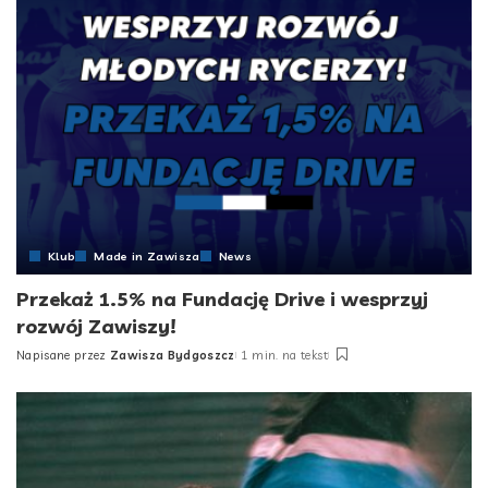
Klub
Made in Zawisza
News
Przekaż 1.5% na Fundację Drive i wesprzyj
rozwój Zawiszy!
Napisane przez
Zawisza Bydgoszcz
1 min. na tekst
Posted
by