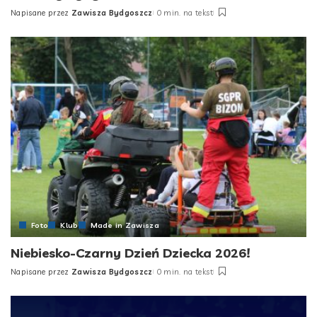
Napisane przez
Zawisza Bydgoszcz
0 min. na tekst
Posted
by
Foto
Klub
Made in Zawisza
Niebiesko-Czarny Dzień Dziecka 2026!
Napisane przez
Zawisza Bydgoszcz
0 min. na tekst
Posted
by