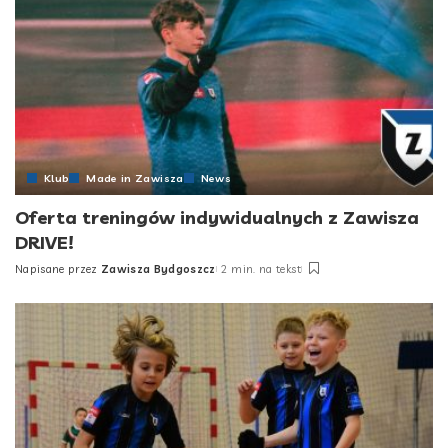
Klub
Made in Zawisza
News
Oferta treningów indywidualnych z Zawisza
DRIVE!
Napisane przez
Zawisza Bydgoszcz
2 min. na tekst
Posted
by