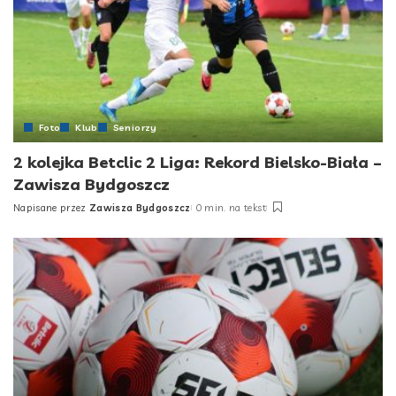
Foto
Klub
Seniorzy
2 kolejka Betclic 2 Liga: Rekord Bielsko-Biała –
Zawisza Bydgoszcz
Napisane przez
Zawisza Bydgoszcz
0 min. na tekst
Posted
by