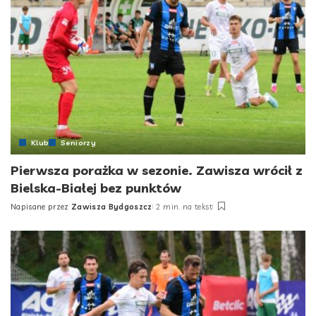
Klub
Seniorzy
Pierwsza porażka w sezonie. Zawisza wrócił z
Bielska-Białej bez punktów
Napisane przez
Zawisza Bydgoszcz
2 min. na tekst
Posted
by