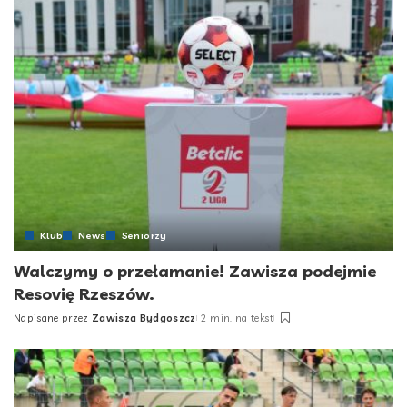
Klub
News
Seniorzy
Walczymy o przełamanie! Zawisza podejmie
Resovię Rzeszów.
Napisane przez
Zawisza Bydgoszcz
2 min. na tekst
Posted
by