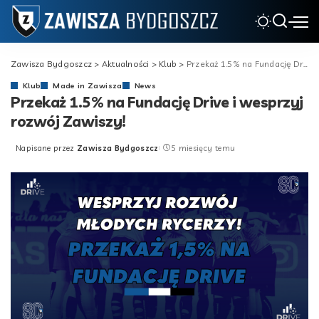
Zawisza Bydgoszcz
>
Aktualności
>
Klub
>
Przekaż 1.5% na Fundację Drive i wesprzyj rozwój Zawiszy!
Klub
Made in Zawisza
News
Przekaż 1.5% na Fundację Drive i wesprzyj
rozwój Zawiszy!
Napisane przez
Zawisza Bydgoszcz
5 miesięcy temu
Posted
by