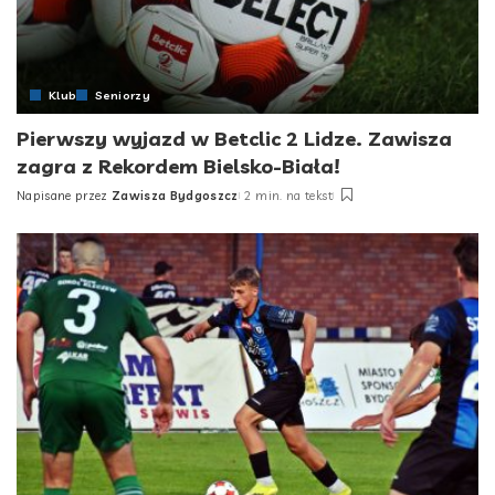
Klub
Seniorzy
Pierwszy wyjazd w Betclic 2 Lidze. Zawisza
zagra z Rekordem Bielsko-Biała!
Napisane przez
Zawisza Bydgoszcz
2 min. na tekst
Posted
by