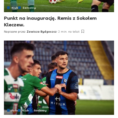
Klub
Seniorzy
Punkt na inaugurację. Remis z Sokołem
Kleczew.
Napisane przez
Zawisza Bydgoszcz
2 min. na tekst
Posted
by
Foto
Klub
Seniorzy