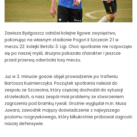
Zawisza Bydgoszcz odniósł kolejne ligowe zwycięstwo,
pokonując na własnym stadionie Pogoń II Szczecin 2:1 w
meczu 22. kolejki Betclic 3. Ligi. Choć spotkanie nie rozpoczęło
się po naszej myśli, drużyna pokazała charakter i jeszcze
przed przerwą odwróciła losy meczu.
Już w 3. minucie goście objęli prowadzenie po trafieniu
Bartosza Kuśmierczyka. Początek spotkania należał do
zespołu ze Szczecina, który częściej dochodził do sytuacji
strzeleckich, a nasz zespół miał problemy ze stworzeniem
zagrożenia pod bramką rywali. Groźnie wyglądał m.in. Musa
Juwara, zawodnik mający doświadczenie z najwyższego
poziomu rozgrywkowego, który kilkukrotnie próbował zagrozić
naszej defensywie.