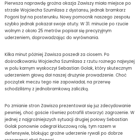
Pierwsza naprawdę groźna okazja Zawiszy miała miejsce po
strzale Wojciecha Szumilasa z dystansu, jednak bramkarz
Pogoni był na posterunku. Nowy pomocnik naszego zespołu
szybko jednak pokazał swoje atuty. W 31. minucie po rzucie
wolnym z około 25 metrów popisał się precyzyjnym
uderzeniem, doprowadzając do wyrównania.
Kilka minut później Zawisza poszedł za ciosem. Po
dośrodkowaniu Wojciecha Szumilasa z rzutu rożnego najwyżej
w polu karnym wyskoczył Sebastian Golak, który skutecznym
uderzeniem głową dał naszej drużynie prowadzenie. Choć
początek meczu tego nie zapowiadał, na przerwę
schodziliśmy z jednobramkową zaliczką.
Po zmianie stron Zawisza prezentował się już zdecydowanie
pewniej, choć goście również potrafili stworzyć zagrożenie. W
jednej z najgroźniejszych sytuacji drugiej połowy Sebastian
Golak ponownie odegrał kluczową rolę, tym razem w
defensywie, blokując groźne uderzenie rywali po dobrze