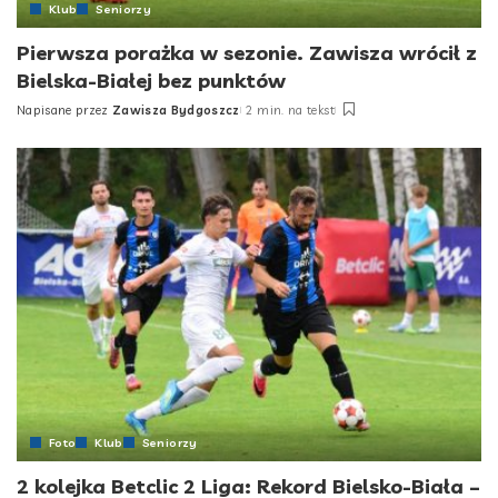
Klub
Seniorzy
Pierwsza porażka w sezonie. Zawisza wrócił z
Bielska-Białej bez punktów
Napisane przez
Zawisza Bydgoszcz
2 min. na tekst
Posted
by
Foto
Klub
Seniorzy
2 kolejka Betclic 2 Liga: Rekord Bielsko-Biała –