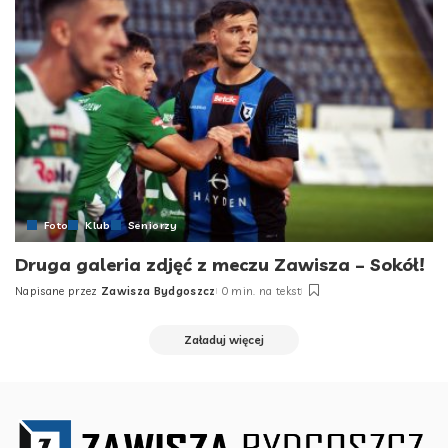
Foto
Klub
Seniorzy
Druga galeria zdjęć z meczu Zawisza – Sokół!
Napisane przez
Zawisza Bydgoszcz
0 min. na tekst
Posted
by
Załaduj więcej