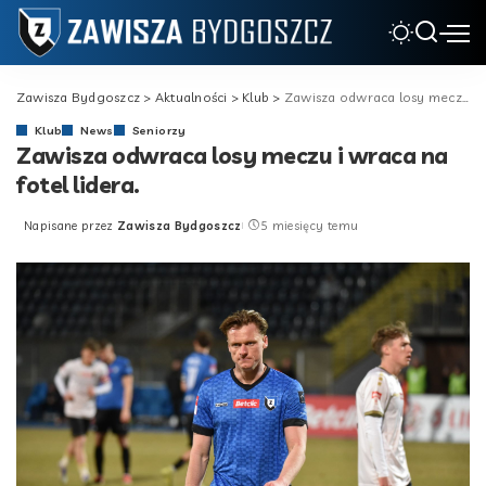
Zawisza Bydgoszcz
>
Aktualności
>
Klub
>
Zawisza odwraca losy meczu i wraca na fotel lidera.
Klub
News
Seniorzy
Zawisza odwraca losy meczu i wraca na
fotel lidera.
Napisane przez
Zawisza Bydgoszcz
5 miesięcy temu
Posted
by