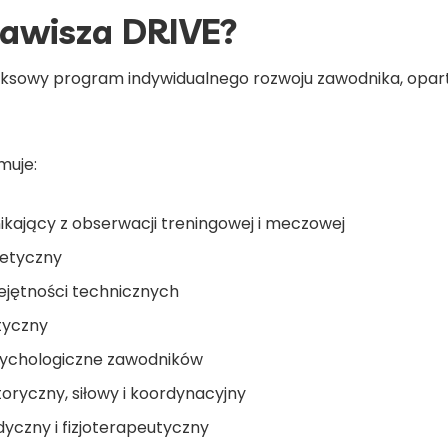
Zawisza DRIVE?
sowy program indywidualnego rozwoju zawodnika, oparty 
muje:
nikający z obserwacji treningowej i meczowej
netyczny
iejętności technicznych
ktyczny
psychologiczne zawodników
toryczny, siłowy i koordynacyjny
dyczny i fizjoterapeutyczny