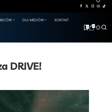
KIBICÓW
DLA MEDIÓW
KONTAKT
0
0
za DRIVE!