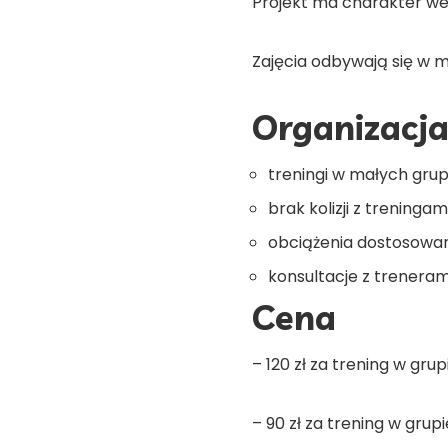
Projekt ma charakter we
Zajęcia odbywają się w 
Organizacj
treningi w małych gru
brak kolizji z trening
obciążenia dostosowa
konsultacje z treneram
Cena
– 120 zł za trening w gru
– 90 zł za trening w gru