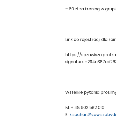
– 60 zł za trening w gru
Link do rejestracji dla z
https://spzawisza.prot
signature=294a387ed2
Wszelkie pytania prosimy
M: + 48 602 582 010
E:
k.sochan@zawiszabydg