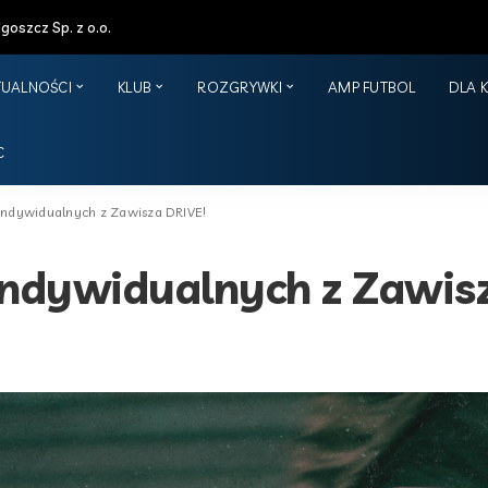
oszcz Sp. z o.o.
TUALNOŚCI
KLUB
ROZGRYWKI
AMP FUTBOL
DLA 
C
indywidualnych z Zawisza DRIVE!
indywidualnych z Zawis