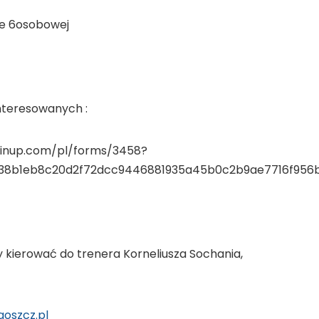
pie 6osobowej
ainteresowanych :
rainup.com/pl/forms/3458?
638b1eb8c20d2f72dcc9446881935a45b0c2b9ae7716f956
 kierować do trenera Korneliusza Sochania,
oszcz.pl