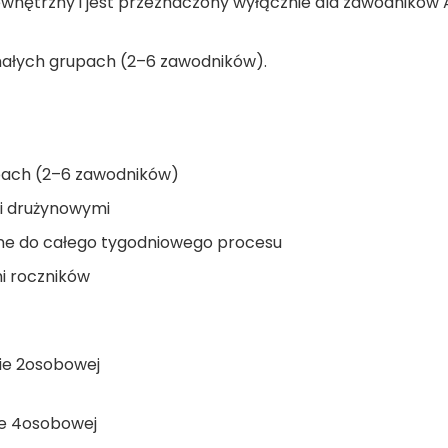
wnętrzny i jest przeznaczony wyłącznie dla zawodników A
małych grupach (2–6 zawodników).
a
pach (2–6 zawodników)
ami drużynowymi
ne do całego tygodniowego procesu
i roczników
pie 2osobowej
pie 4osobowej