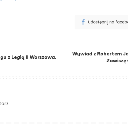
Udostępnij na face
Wywiad z Robertem Jar
gu z Legią II Warszawa.
Zawiszę 
arz.