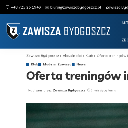
+48 725 25 1946
biuro@zawiszabydgoszcz.pl
Zawisza Bydg
AK
ZB
Zawisza Bydgoszcz
>
Aktualności
>
Klub
>
Oferta treningów 
Klub
Made in Zawisza
News
Oferta treningów 
Napisane przez
Zawisza Bydgoszcz
6 miesięcy temu
Posted
by