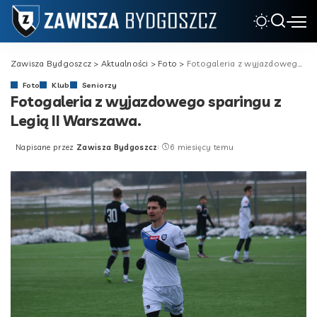
Zawisza Bydgoszcz
>
Aktualności
>
Foto
>
Fotogaleria z wyjazdowego sparingu z Legią II Warszawa.
Foto
Klub
Seniorzy
Fotogaleria z wyjazdowego sparingu z
Legią II Warszawa.
Napisane przez
Zawisza Bydgoszcz
6 miesięcy temu