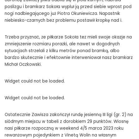
poślizgu i bramkarz Sokoła wypluł ją przed siebie wprost pod
nogi nadbiegającego już Piotra Okuniewicza. Napastnik
niebiesko-czarnych bez problemu postawił kropkę nad i.
Trzeba przyznać, że piłkarze Sokoła też mieli swoje okazje na
zmniejszenie rozmiaru porażki, ale nawet w dogodnych
sytuacjach strzelali z kilku metrów ponad bramką, albo
bardzo skutecznie i efektownie interweniował nasz bramkarz
Michał Oczkowski.
Widget could not be loaded.
Widget could not be loaded.
Ostatecznie Zawisza zakończył rundę jesienną III ligi (gr. 2) na
siódmym miejscu w tabeli z dorobkiem 29 punktów. Wiosnę
nasi piłkarze rozpoczną w weekend 4/5 marca 2023 roku
rewanżowym pojedynkiem z Vinetą Wolin na własnym