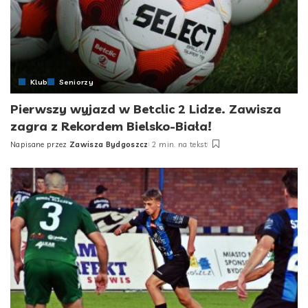
Klub
Seniorzy
Pierwszy wyjazd w Betclic 2 Lidze. Zawisza
zagra z Rekordem Bielsko-Biała!
Napisane przez
Zawisza Bydgoszcz
2 min. na tekst
Posted
by