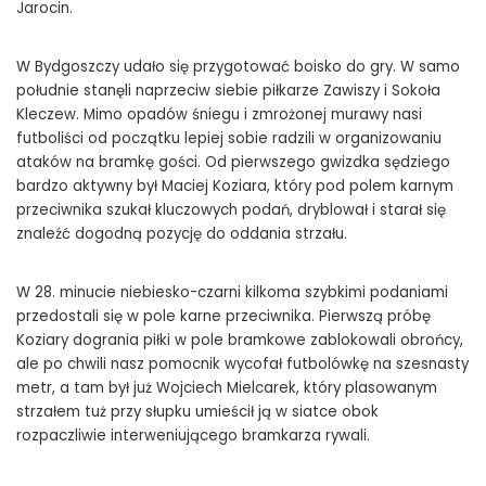
Jarocin.
W Bydgoszczy udało się przygotować boisko do gry. W samo
południe stanęli naprzeciw siebie piłkarze Zawiszy i Sokoła
Kleczew. Mimo opadów śniegu i zmrożonej murawy nasi
futboliści od początku lepiej sobie radzili w organizowaniu
ataków na bramkę gości. Od pierwszego gwizdka sędziego
bardzo aktywny był Maciej Koziara, który pod polem karnym
przeciwnika szukał kluczowych podań, dryblował i starał się
znaleźć dogodną pozycję do oddania strzału.
W 28. minucie niebiesko-czarni kilkoma szybkimi podaniami
przedostali się w pole karne przeciwnika. Pierwszą próbę
Koziary dogrania piłki w pole bramkowe zablokowali obrońcy,
ale po chwili nasz pomocnik wycofał futbolówkę na szesnasty
metr, a tam był już Wojciech Mielcarek, który plasowanym
strzałem tuż przy słupku umieścił ją w siatce obok
rozpaczliwie interweniującego bramkarza rywali.