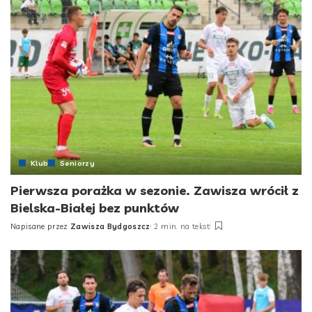
Klub
Seniorzy
Pierwsza porażka w sezonie. Zawisza wrócił z
Bielska-Białej bez punktów
Napisane przez
Zawisza Bydgoszcz
2 min. na tekst
Posted
by