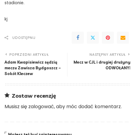
stadionie.
kj
UDOSTĘPNIJ
POPRZEDNI ARTYKUŁ
NASTĘPNY ARTYKUŁ
Adam Kwapisiewicz sędzią
Mecz w CJL i drugiej drużyny
meczu Zawisza Bydgoszcz –
ODWOŁANY!
Sokół Kleczew
Zostaw recenzję
Musisz się
zalogować
, aby móc dodać komentarz.
Możesz też być zainteresowany…