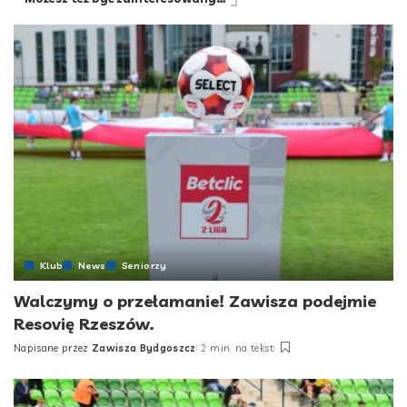
Klub
News
Seniorzy
Walczymy o przełamanie! Zawisza podejmie
Resovię Rzeszów.
Napisane przez
Zawisza Bydgoszcz
2 min. na tekst
Posted
by