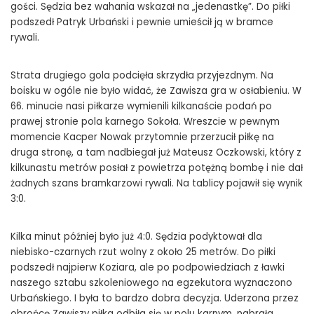
gości. Sędzia bez wahania wskazał na „jedenastkę”. Do piłki
podszedł Patryk Urbański i pewnie umieścił ją w bramce
rywali.
Strata drugiego gola podcięła skrzydła przyjezdnym. Na
boisku w ogóle nie było widać, że Zawisza gra w osłabieniu. W
66. minucie nasi piłkarze wymienili kilkanaście podań po
prawej stronie pola karnego Sokoła. Wreszcie w pewnym
momencie Kacper Nowak przytomnie przerzucił piłkę na
druga stronę, a tam nadbiegał już Mateusz Oczkowski, który z
kilkunastu metrów posłał z powietrza potężną bombę i nie dał
żadnych szans bramkarzowi rywali. Na tablicy pojawił się wynik
3:0.
Kilka minut później było już 4:0. Sędzia podyktował dla
niebisko-czarnych rzut wolny z około 25 metrów. Do piłki
podszedł najpierw Koziara, ale po podpowiedziach z ławki
naszego sztabu szkoleniowego na egzekutora wyznaczono
Urbańskiego. I była to bardzo dobra decyzja. Uderzona przez
obrońcę Zawiszy piłka odbiła się w polu karnym, nabrała