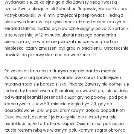
Wydawało się, że kolejne gole dla Zawiszy będą kwestią
czasu. Swoje okazje mieli Sebastian Rugowski, Maciej Koziara i
Patryk Urbański. W 41 min. przyjezdni przeprowadzili jedną z
nielicznych kontr w tej części meczu, którą faulem zatrzymał
Medard Dahms. Sędzia błyskawicznie sięgnął po żółty kartonik,
a że wcześniej w 12. minucie ukarał naszego pomocnika
pierwszy raz, to w efekcie pokazał mu czerwoną kartkę i
niebiesko-czarni zmuszeni byli grać w osłabieniu. Ostatecznie
dowieźli do przerwy skromne prowadzenie 1:0.
Po zmianie stron nasza drużyna zagrała bardzo mądrze.
Padający śnieg sprawił, że warunki było coraz trudniejsze i
murawa stała się bardzo śliska. Piłkarze Zawiszy nie cofnęli się
jednak, by bronić wyniku. Starali się prowadzić grę jak najdalej
od własnej bramki i przenosili ciężar gry na połowę i pod pole
karne rywala. Już w 50. minucie mogło być 2:0, gdy do
dośrodkowanej piłki w polu bramkowym Sokoła dopadł Piotr
Okuniewicz i „dziubnął” ją intuicyjnie, ale niestety na tyle
niedokładnie, że ta trafiła w słupek. Osiem minut później po
rzucie rożnym ręką we własnym polu karnym zagrał obrońca