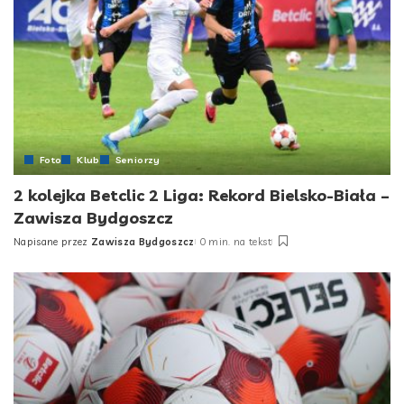
Foto
Klub
Seniorzy
2 kolejka Betclic 2 Liga: Rekord Bielsko-Biała –
Zawisza Bydgoszcz
Napisane przez
Zawisza Bydgoszcz
0 min. na tekst
Posted
by