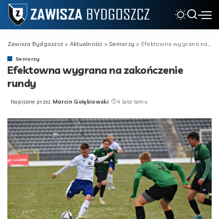
Zawisza Bydgoszcz
>
Aktualności
>
Seniorzy
>
Efektowna wygrana na zakończenie rundy
Seniorzy
Efektowna wygrana na zakończenie
rundy
Napisane przez
Marcin Gołębiowski
4 lata temu
Posted
by