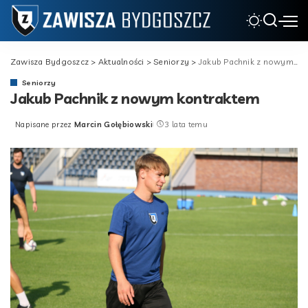
Zawisza Bydgoszcz
>
Aktualności
>
Seniorzy
>
Jakub Pachnik z nowym kontraktem
Seniorzy
Jakub Pachnik z nowym kontraktem
Napisane przez
Marcin Gołębiowski
3 lata temu
Posted
by