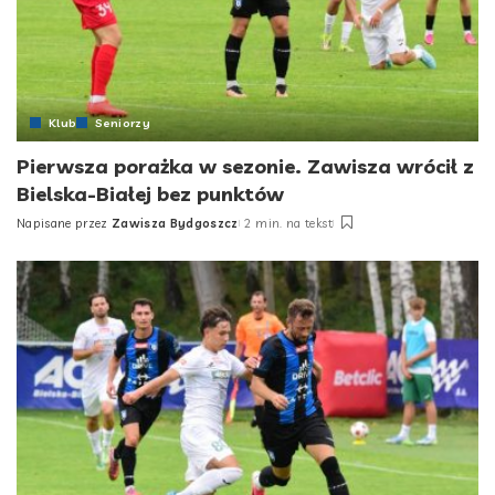
Klub
Seniorzy
Pierwsza porażka w sezonie. Zawisza wrócił z
Bielska-Białej bez punktów
Napisane przez
Zawisza Bydgoszcz
2 min. na tekst
Posted
by