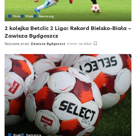
Foto
Klub
Seniorzy
2 kolejka Betclic 2 Liga: Rekord Bielsko-Biała –
Zawisza Bydgoszcz
Napisane przez
Zawisza Bydgoszcz
0 min. na tekst
Posted
by
Klub
Seniorzy