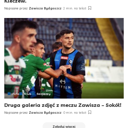
Kleczew.
Napisane przez
Zawisza Bydgoszcz
2 min. na tekst
Posted
by
Foto
Klub
Seniorzy
Druga galeria zdjęć z meczu Zawisza – Sokół!
Napisane przez
Zawisza Bydgoszcz
0 min. na tekst
Posted
by
Załaduj więcej