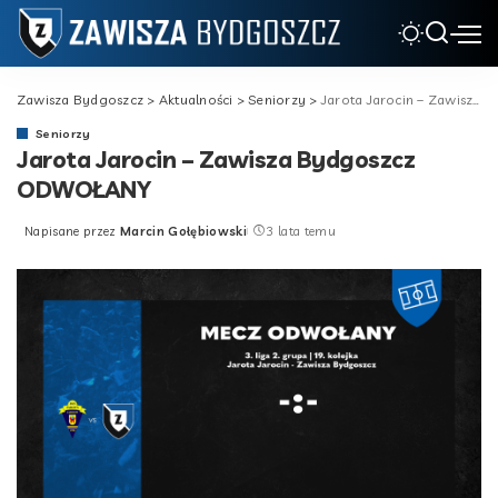
Zawisza Bydgoszcz
>
Aktualności
>
Seniorzy
>
Jarota Jarocin – Zawisza Bydgoszcz ODWOŁANY
Seniorzy
Jarota Jarocin – Zawisza Bydgoszcz
ODWOŁANY
Napisane przez
Marcin Gołębiowski
3 lata temu
Posted
by