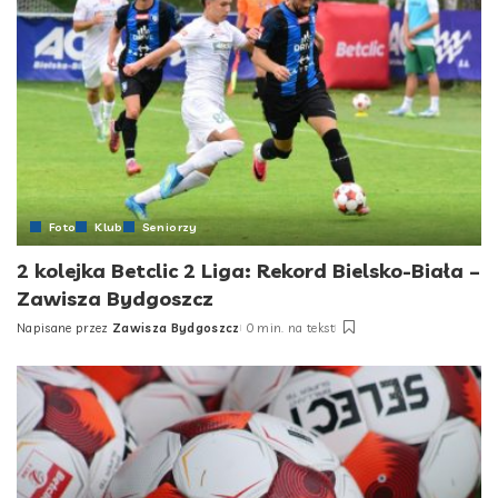
Foto
Klub
Seniorzy
2 kolejka Betclic 2 Liga: Rekord Bielsko-Biała –
Zawisza Bydgoszcz
Napisane przez
Zawisza Bydgoszcz
0 min. na tekst
Posted
by