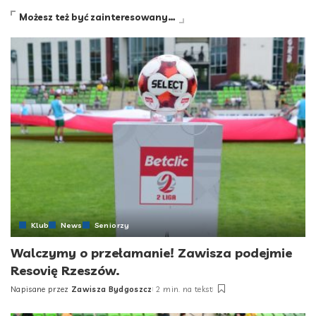
Możesz też być zainteresowany…
Klub
News
Seniorzy
Walczymy o przełamanie! Zawisza podejmie
Resovię Rzeszów.
Napisane przez
Zawisza Bydgoszcz
2 min. na tekst
Posted
by