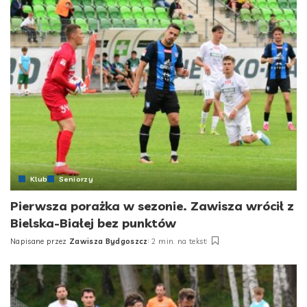
Klub
Seniorzy
Pierwsza porażka w sezonie. Zawisza wrócił z
Bielska-Białej bez punktów
Napisane przez
Zawisza Bydgoszcz
2 min. na tekst
Posted
by