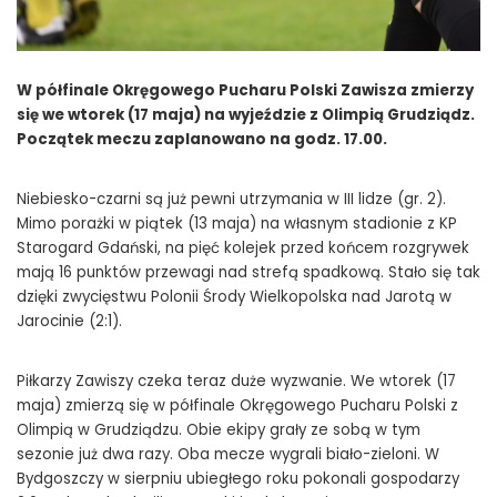
W półfinale Okręgowego Pucharu Polski Zawisza zmierzy
się we wtorek (17 maja) na wyjeździe z Olimpią Grudziądz.
Początek meczu zaplanowano na godz. 17.00.
Niebiesko-czarni są już pewni utrzymania w III lidze (gr. 2).
Mimo porażki w piątek (13 maja) na własnym stadionie z KP
Starogard Gdański, na pięć kolejek przed końcem rozgrywek
mają 16 punktów przewagi nad strefą spadkową. Stało się tak
dzięki zwycięstwu Polonii Środy Wielkopolska nad Jarotą w
Jarocinie (2:1).
Piłkarzy Zawiszy czeka teraz duże wyzwanie. We wtorek (17
maja) zmierzą się w półfinale Okręgowego Pucharu Polski z
Olimpią w Grudziądzu. Obie ekipy grały ze sobą w tym
sezonie już dwa razy. Oba mecze wygrali biało-zieloni. W
Bydgoszczy w sierpniu ubiegłego roku pokonali gospodarzy