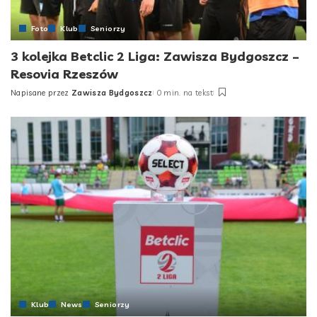
Foto
Klub
Seniorzy
3 kolejka Betclic 2 Liga: Zawisza Bydgoszcz –
Resovia Rzeszów
Napisane przez
Zawisza Bydgoszcz
0 min. na tekst
Posted
by
Klub
News
Seniorzy