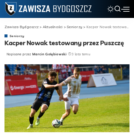
Zawisza Bydgoszcz
>
Aktualności
>
Seniorzy
>
Kacper Nowak testowany przez Puszczę
Seniorzy
Kacper Nowak testowany przez Puszczę
Napisane przez
Marcin Gołębiowski
3 lata temu
Posted
by