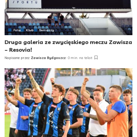
Foto
Klub
Seniorzy
Druga galeria ze zwycięskiego meczu Zawisza
– Resovia!
Napisane przez
Zawisza Bydgoszcz
0 min. na tekst
Posted
by