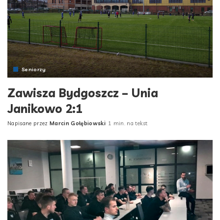
Seniorzy
Zawisza Bydgoszcz – Unia
Janikowo 2:1
Napisane przez
Marcin Gołębiowski
1 min. na tekst
Posted
by