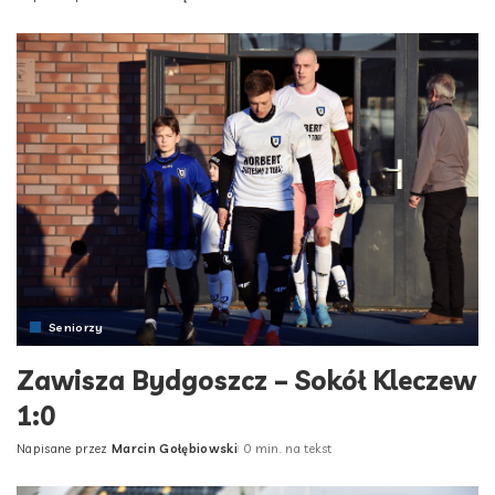
Posted
by
Seniorzy
Zawisza Bydgoszcz – Sokół Kleczew
1:0
Napisane przez
Marcin Gołębiowski
0 min. na tekst
Posted
by