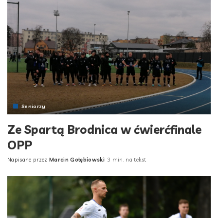
Seniorzy
Ze Spartą Brodnica w ćwierćfinale
OPP
Napisane przez
Marcin Gołębiowski
3 min. na tekst
Posted
by