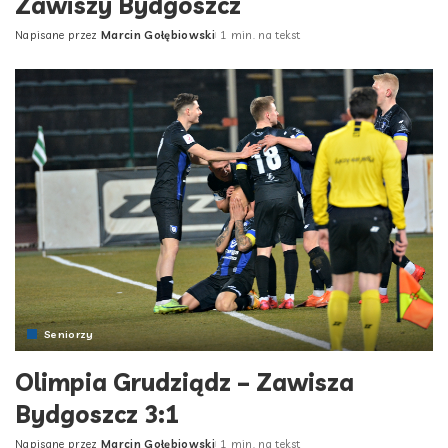
Zawiszy Bydgoszcz
Napisane przez
Marcin Gołębiowski
1 min. na tekst
Posted
by
Seniorzy
Olimpia Grudziądz – Zawisza
Bydgoszcz 3:1
Napisane przez
Marcin Gołębiowski
1 min. na tekst