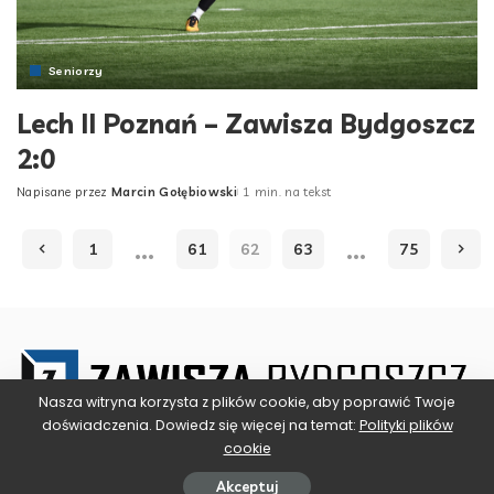
Seniorzy
Lech II Poznań – Zawisza Bydgoszcz
2:0
Napisane przez
Marcin Gołębiowski
1 min. na tekst
Posted
by
…
…
1
61
62
63
75
Nasza witryna korzysta z plików cookie, aby poprawić Twoje
doświadczenia. Dowiedz się więcej na temat:
Polityki plików
cookie
Akceptuj