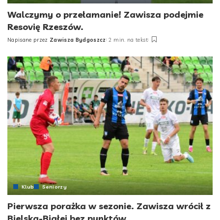
Walczymy o przełamanie! Zawisza podejmie
Resovię Rzeszów.
Napisane przez
Zawisza Bydgoszcz
2 min. na tekst
Posted
by
Klub
Seniorzy
Pierwsza porażka w sezonie. Zawisza wrócił z
Bielska-Białej bez punktów