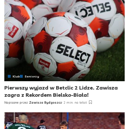
Klub
Seniorzy
Pierwszy wyjazd w Betclic 2 Lidze. Zawisza
zagra z Rekordem Bielsko-Biała!
Napisane przez
Zawisza Bydgoszcz
2 min. na tekst
Posted
by