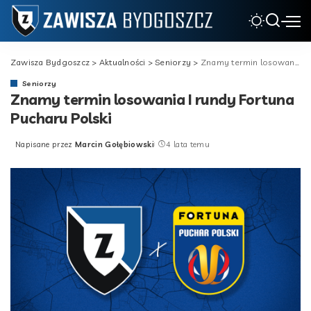
Zawisza Bydgoszcz
>
Aktualności
>
Seniorzy
>
Znamy termin losowania I rundy Fortuna Pucharu Polski
Seniorzy
Znamy termin losowania I rundy Fortuna
Pucharu Polski
Napisane przez
Marcin Gołębiowski
4 lata temu
Posted
by