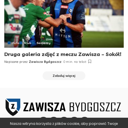
Foto
Klub
Seniorzy
Druga galeria zdjęć z meczu Zawisza – Sokół!
Napisane przez
Zawisza Bydgoszcz
0 min. na tekst
Posted
by
Załaduj więcej
Nasza witryna korzysta z plików cookie, aby poprawić Twoje