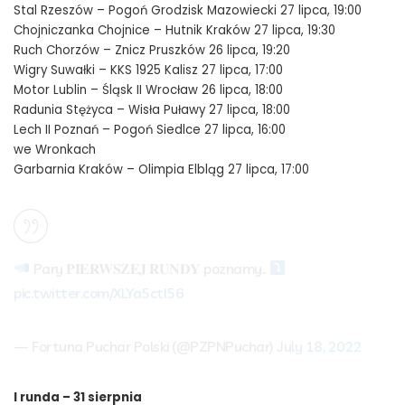
Stal Rzeszów – Pogoń Grodzisk Mazowiecki 27 lipca, 19:00
Chojniczanka Chojnice – Hutnik Kraków 27 lipca, 19:30
Ruch Chorzów – Znicz Pruszków 26 lipca, 19:20
Wigry Suwałki – KKS 1925 Kalisz 27 lipca, 17:00
Motor Lublin – Śląsk II Wrocław 26 lipca, 18:00
Radunia Stężyca – Wisła Puławy 27 lipca, 18:00
Lech II Poznań – Pogoń Siedlce 27 lipca, 16:00
we Wronkach
Garbarnia Kraków – Olimpia Elbląg 27 lipca, 17:00
Pary 𝐏𝐈𝐄𝐑𝐖𝐒𝐙𝐄𝐉 𝐑𝐔𝐍𝐃𝐘 poznamy..
pic.twitter.com/XLYa5ctI56
— Fortuna Puchar Polski (@PZPNPuchar)
July 18, 2022
I runda – 31 sierpnia