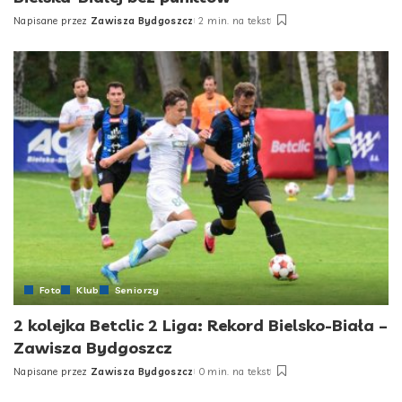
Napisane przez
Zawisza Bydgoszcz
2 min. na tekst
Posted
by
Foto
Klub
Seniorzy
2 kolejka Betclic 2 Liga: Rekord Bielsko-Biała –
Zawisza Bydgoszcz
Napisane przez
Zawisza Bydgoszcz
0 min. na tekst
Posted
by